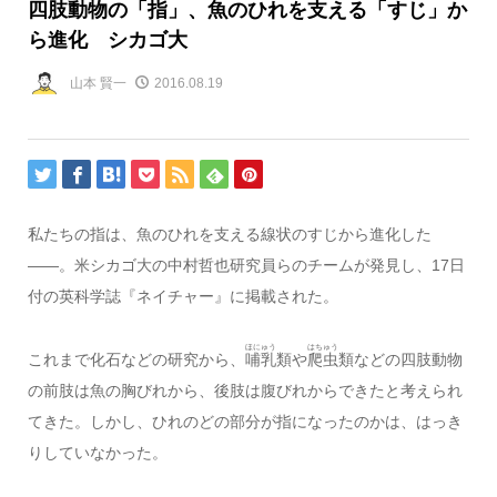
四肢動物の「指」、魚のひれを支える「すじ」か
ら進化 シカゴ大
山本 賢一
2016.08.19
私たちの指は、魚のひれを支える線状のすじから進化した
――。米シカゴ大の中村哲也研究員らのチームが発見し、17日
付の英科学誌『ネイチャー』に掲載された。
ほにゅう
はちゅう
これまで化石などの研究から、
哺乳
類や
爬虫
類などの四肢動物
の前肢は魚の胸びれから、後肢は腹びれからできたと考えられ
てきた。しかし、ひれのどの部分が指になったのかは、はっき
りしていなかった。