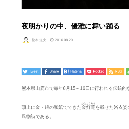
夜明かりの中、優雅に舞い踊る 
松本 道央
2016.08.20
Tweet
Share
Hatena
Pocket
RSS
熊本県山鹿市で毎年8月15～16日に行われる伝統
かなとうろう
頭上に金・銀の和紙でできた
金灯篭
を載せた浴衣姿
風物詩である。