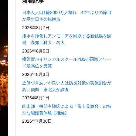
新着記事
日本人人口1億2000万人割れ 42年ぶりの節目
が示す日本の転換点
2026年8月7日
排水を浄化しアンモニアを回収する新触媒を開
発 高知工科大・名大
2026年8月5日
横須賀バイリンガルスクールYBSが国際アワー
ド最高位を受賞
2026年8月3日
近所づきあいが良い人は防災対策の実施割合が
高い傾向 東北大が調査
2026年8月1日
能楽師・桜間右陣氏による「富士見舞台」の特
別な能鑑賞体験【後編】
2026年7月30日