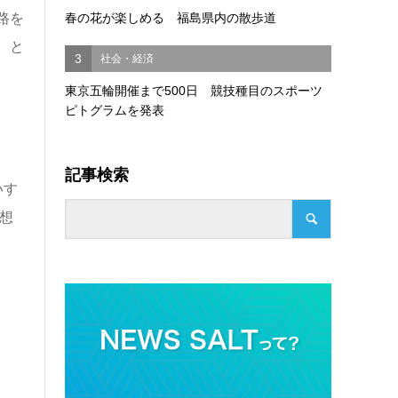
路を
春の花が楽しめる 福島県内の散歩道
、と
3
社会・経済
東京五輪開催まで500日 競技種目のスポーツ
ピトグラムを発表
記事検索
いす
想