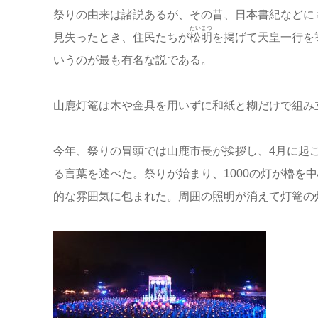
祭りの由来は諸説あるが、その昔、日本書紀などに
たいまつ
見失ったとき、住民たちが
松明
を掲げて天皇一行を
いうのが最も有名な説である。
山鹿灯篭は木や金具を用いずに和紙と糊だけで組み
今年、祭りの冒頭では山鹿市長が挨拶し、4月に起
る言葉を述べた。祭りが始まり、1000の灯が櫓を
的な雰囲気に包まれた。周囲の照明が消えて灯篭の