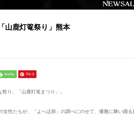
「山鹿灯篭祭り」熊本
feedly
Pin it
的な祭り、「山鹿灯篭まつり」。
の女性たちが、「よへほ節」の調べにのせて、優雅に舞い踊る