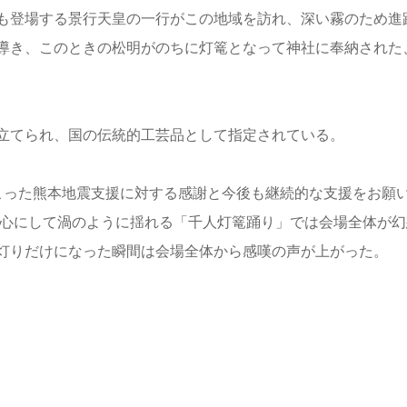
も登場する景行天皇の一行がこの地域を訪れ、深い霧のため進
導き、このときの松明がのちに灯篭となって神社に奉納された
立てられ、国の伝統的工芸品として指定されている。
こった熊本地震支援に対する感謝と今後も継続的な支援をお願
中心にして渦のように揺れる「千人灯篭踊り」では会場全体が幻
灯りだけになった瞬間は会場全体から感嘆の声が上がった。