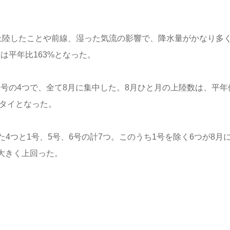
上陸したことや前線、湿った気流の影響で、降水量がかなり多
は平年比163%となった。
1号の4つで、全て8月に集中した。8月ひと月の上陸数は、平年
位タイとなった。
4つと1号、5号、6号の計7つ。このうち1号を除く6つが8月
を大きく上回った。