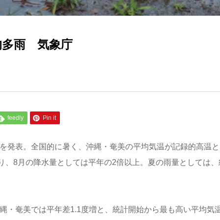
的多雨 気象庁
feedly
Pin it
候を発表。全国的に暑く、沖縄・奄美の平均気温が記録的高温と
り、8月の降水量としては平年の2倍以上。夏の雨量としては、
沖縄・奄美では平年差1.1度増と、統計開始から最も高い平均気