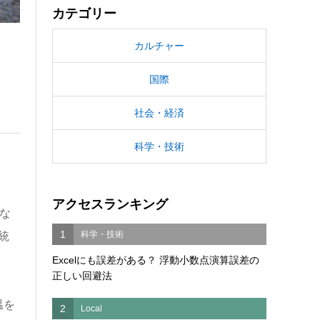
カテゴリー
カルチャー
国際
社会・経済
科学・技術
アクセスランキング
な
1
科学・技術
統
Excelにも誤差がある？ 浮動小数点演算誤差の
正しい回避法
温を
2
Local