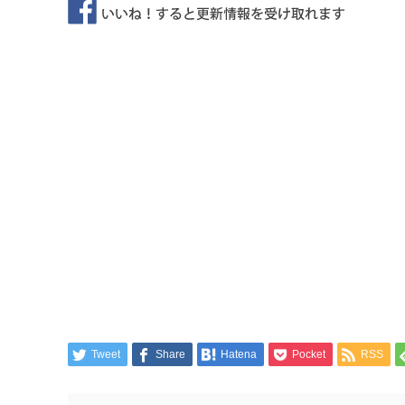
Tweet
Share
Hatena
Pocket
RSS