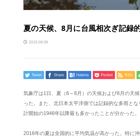
夏の天候、8月に台風相次ぎ記録
2016.09.06
Tweet
Share
Hatena
Pocket
RSS
気象庁は1日、夏（6～8月）の天候および8月の天
った。また、北日本太平洋側では記録的な多雨とな
計開始の1946年以降最も多かったことが分かった。
2016年の夏は全国的に平均気温が高かった。特に