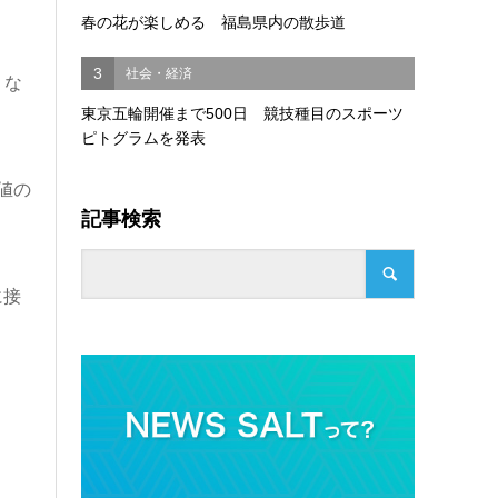
春の花が楽しめる 福島県内の散歩道
3
社会・経済
くな
東京五輪開催まで500日 競技種目のスポーツ
ピトグラムを発表
値の
記事検索
に接