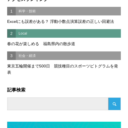
1
科学・技術
Excelにも誤差がある？ 浮動小数点演算誤差の正しい回避法
2
Local
春の花が楽しめる 福島県内の散歩道
3
社会・経済
東京五輪開催まで500日 競技種目のスポーツピトグラムを発
表
記事検索