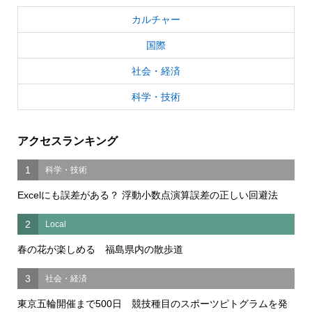
カルチャー
国際
社会・経済
科学・技術
アクセスランキング
1
科学・技術
Excelにも誤差がある？ 浮動小数点演算誤差の正しい回避法
2
Local
春の花が楽しめる 福島県内の散歩道
3
社会・経済
東京五輪開催まで500日 競技種目のスポーツピトグラムを発