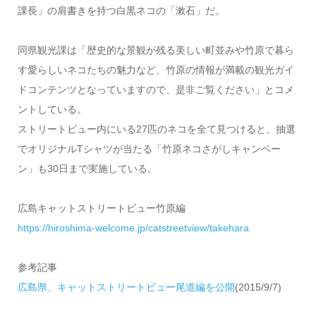
課長」の肩書きを持つ白黒ネコの「漱石」だ。
同県観光課は「歴史的な景観が残る美しい町並みや竹原で暮ら
す愛らしいネコたちの魅力など、竹原の情報が満載の観光ガイ
ドコンテンツとなっていますので、是非ご覧ください」とコメ
ントしている。
ストリートビュー内にいる27匹のネコを全て見つけると、抽選
でオリジナルTシャツが当たる「竹原ネコさがしキャンペー
ン」も30日まで実施している。
広島キャットストリートビュー竹原編
https://hiroshima-welcome.jp/catstreetview/takehara
参考記事
広島県、キャットストリートビュー尾道編を公開
(2015/9/7)