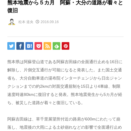
熊本地震から５カ月 阿蘇・大分の道路が着々と
復旧
松本 道央
2016.09.16
熊本県は阿蘇登山道である阿蘇吉田線の全面通行止めを16日に
解除し、片側交互通行が可能になると発表した。また国土交通
省も、大分自動車道の湯布院インターチェンジから日出ジャン
クションまでの約2kmの対面交通規制を15日より4車線、制限
速度時速80kmに復旧すると発表。熊本地震発生から5カ月が経
ち、被災した道路が着々と復旧している。
阿蘇吉田線は、草千里展望所付近の路肩が600mにわたって崩
落し、地震後の大雨による土砂崩れなどの影響で全面通行止め