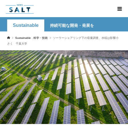
Sustainable
持続可能な開発・発展を
Sustainable
,
科学・技術
ソーラーシェアリング下の収量調査、水稲は影響小
さく 千葉大学