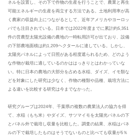
ネルを設置し、その下で作物の生産を行うことで、農業と再生
可能エネルギーの生産を両立する方法である。土地利用率が高
く農家の収益向上につながるとして、近年アメリカやヨーロッ
パでも注目されている。日本では2022年度までに累計約5,351
件の営農型太陽光設備の農地の一時転用許可が出ており、設備
の下部農地面積は約1,209ヘクタールに達している。しかし、
太陽光パネルによって日照がある程度遮られるため、どのよう
な作物が栽培に適しているのかははっきりとはわかっていな
い。特に日本の農地の大部分を占める水稲、ダイズ、イモ類な
どを対象にした研究は少なく、作物の種類や品種、栽培方法に
よる違いを比較する研究は今までなかった。
研究グループは2024年、千葉県の複数の農業法人の協力を得
て、水稲（もち米）やダイズ、サツマイモを太陽光パネルの下
とパネル外で栽培し収量を比較した。調査の結果、水稲はパネ
ルの下で栽培したものはそうでないものと比べても収量が5％