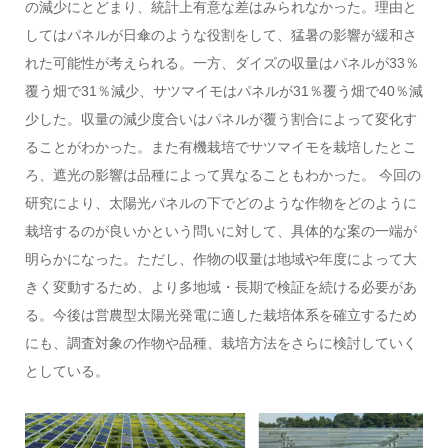
の減少にとどまり、統計上有意な差はみられなかった。理由と
してはパネルが日傘のような役割をして、猛暑の影響が緩和さ
れた可能性が考えられる。一方、ダイズの収量はパネルが33％
覆う畑で31％減少、サツマイモはパネルが31％覆う畑で40％減
少した。収量の減少度合いはパネルが覆う割合によって変化す
ることがわかった。また有機栽培でサツマイモを栽培したとこ
ろ、遮光の影響は品種によって異なることもわかった。 今回の
研究により、太陽光パネルの下でどのような作物をどのように
栽培するのが良いかという問いに対して、具体的な案の一端が
明らかになった。ただし、作物の収量は地域や年度によって大
きく変動するため、より多地域・長期で検証を続ける必要があ
る。今後は営農型太陽光発電に適した栽培体系を確立するため
にも、調査対象の作物や品種、栽培方法をさらに検討していく
としている。