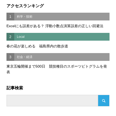
アクセスランキング
1
科学・技術
Excelにも誤差がある？ 浮動小数点演算誤差の正しい回避法
2
Local
春の花が楽しめる 福島県内の散歩道
3
社会・経済
東京五輪開催まで500日 競技種目のスポーツピトグラムを発
表
記事検索