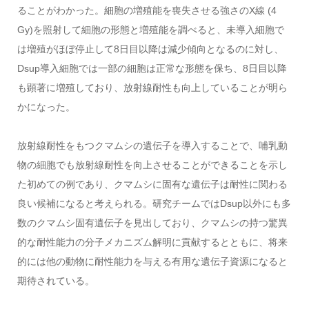
ることがわかった。細胞の増殖能を喪失させる強さのX線 (4
Gy)を照射して細胞の形態と増殖能を調べると、未導入細胞で
は増殖がほぼ停止して8日目以降は減少傾向となるのに対し、
Dsup導入細胞では一部の細胞は正常な形態を保ち、8日目以降
も顕著に増殖しており、放射線耐性も向上していることが明ら
かになった。
放射線耐性をもつクマムシの遺伝子を導入することで、哺乳動
物の細胞でも放射線耐性を向上させることができることを示し
た初めての例であり、クマムシに固有な遺伝子は耐性に関わる
良い候補になると考えられる。研究チームではDsup以外にも多
数のクマムシ固有遺伝子を見出しており、クマムシの持つ驚異
的な耐性能力の分子メカニズム解明に貢献するとともに、将来
的には他の動物に耐性能力を与える有用な遺伝子資源になると
期待されている。