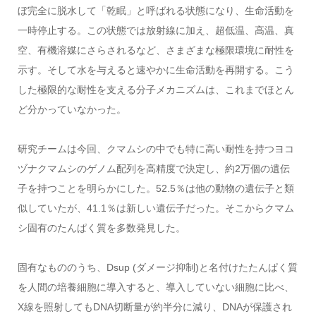
ぼ完全に脱水して「乾眠」と呼ばれる状態になり、生命活動を
一時停止する。この状態では放射線に加え、超低温、高温、真
空、有機溶媒にさらされるなど、さまざまな極限環境に耐性を
示す。そして水を与えると速やかに生命活動を再開する。こう
した極限的な耐性を支える分子メカニズムは、これまでほとん
ど分かっていなかった。
研究チームは今回、クマムシの中でも特に高い耐性を持つヨコ
ヅナクマムシのゲノム配列を高精度で決定し、約2万個の遺伝
子を持つことを明らかにした。52.5％は他の動物の遺伝子と類
似していたが、41.1％は新しい遺伝子だった。そこからクマム
シ固有のたんぱく質を多数発見した。
固有なもののうち、Dsup (ダメージ抑制)と名付けたたんぱく質
を人間の培養細胞に導入すると、導入していない細胞に比べ、
X線を照射してもDNA切断量が約半分に減り、DNAが保護され