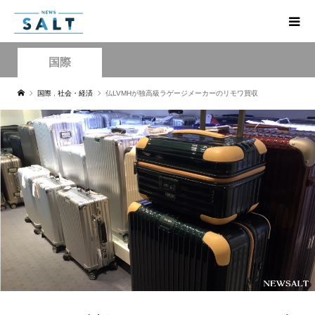
国際
国際
,
社会・経済
仏LVMHが独高級ラゲージメーカーのリモワ買収