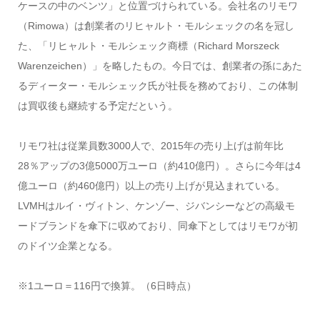
ケースの中のベンツ」と位置づけられている。会社名のリモワ
（Rimowa）は創業者のリヒャルト・モルシェックの名を冠し
た、「リヒャルト・モルシェック商標（Richard Morszeck
Warenzeichen）」を略したもの。今日では、創業者の孫にあた
るディーター・モルシェック氏が社長を務めており、この体制
は買収後も継続する予定だという。
リモワ社は従業員数3000人で、2015年の売り上げは前年比
28％アップの3億5000万ユーロ（約410億円）。さらに今年は4
億ユーロ（約460億円）以上の売り上げが見込まれている。
LVMHはルイ・ヴィトン、ケンゾー、ジバンシーなどの高級モ
ードブランドを傘下に収めており、同傘下としてはリモワが初
のドイツ企業となる。
※1ユーロ＝116円で換算。（6日時点）