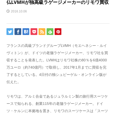
仏LVMHが独高級ラゲージメーカーのリモワ買収
2016.10.06
フランスの高級ブランドグループLVMH（モエヘネシー・ルイ
ヴィトン）が、ドイツの老舗ラゲージメーカー、リモワ社を買
収することを発表した。LVMHはリモワ社株の80％を6億4000
万ユーロ（約740億円）で取得し、2017年1月までに買収を完
了するとしている。4日付の独シュピーゲル・オンライン版が
伝えた。
リモワは、アルミ合金であるジュラルミン製の旅行用スーツケ
ースで知られる、創業115年の老舗ラゲージメーカー。ドイ
ツ・ケルンに本拠地を置き、リモワのスーツケースは「スーツ