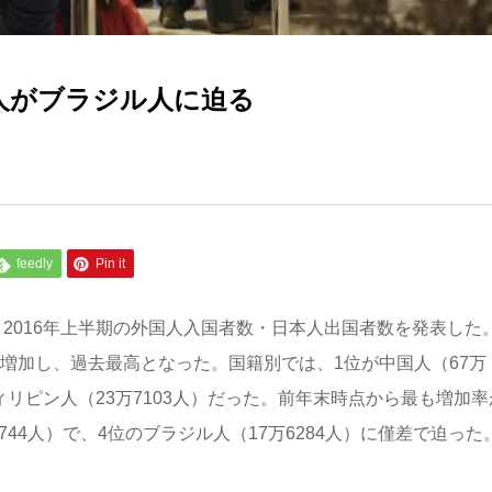
人がブラジル人に迫る
feedly
Pin it
と、2016年上半期の外国人入国者数・日本人出国者数を発表した
4％増加し、過去最高となった。国籍別では、1位が中国人（67万
がフィリピン人（23万7103人）だった。前年末時点から最も増加率
744人）で、4位のブラジル人（17万6284人）に僅差で迫った