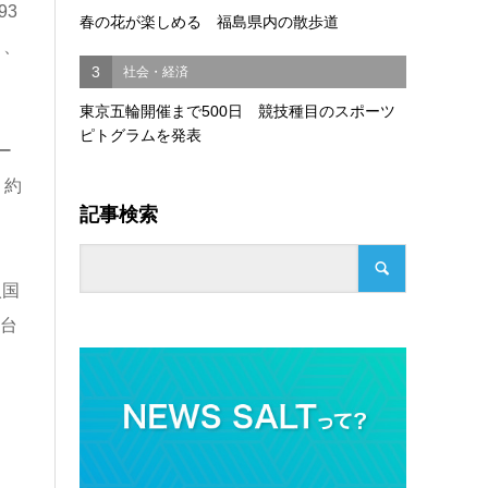
93
春の花が楽しめる 福島県内の散歩道
）、
3
社会・経済
東京五輪開催まで500日 競技種目のスポーツ
ピトグラムを発表
ー
。約
記事検索
入国
、台