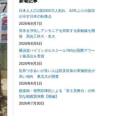
新着記事
日本人人口1億2000万人割れ 42年ぶりの節目
が示す日本の転換点
2026年8月7日
排水を浄化しアンモニアを回収する新触媒を開
発 高知工科大・名大
2026年8月5日
横須賀バイリンガルスクールYBSが国際アワー
ド最高位を受賞
2026年8月3日
近所づきあいが良い人は防災対策の実施割合が
高い傾向 東北大が調査
2026年8月1日
能楽師・桜間右陣氏による「富士見舞台」の特
別な能鑑賞体験【後編】
2026年7月30日