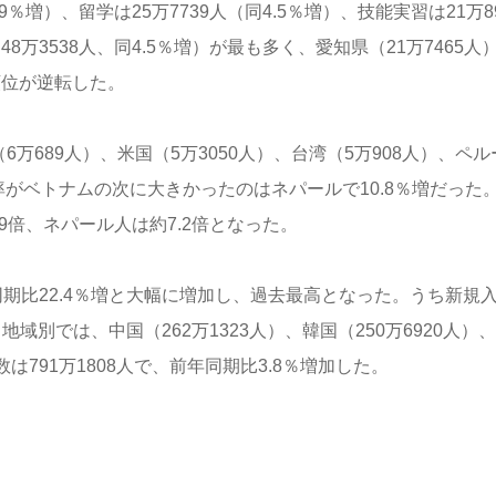
％増）、留学は25万7739人（同4.5％増）、技能実習は21万8
万3538人、同4.5％増）が最も多く、愛知県（21万7465人
順位が逆転した。
万689人）、米国（5万3050人）、台湾（5万908人）、ペル
加率がベトナムの次に大きかったのはネパールで10.8％増だった
.9倍、ネパール人は約7.2倍となった。
年同期比22.4％増と大幅に増加し、過去最高となった。うち新規
・地域別では、中国（262万1323人）、韓国（250万6920人）
は791万1808人で、前年同期比3.8％増加した。