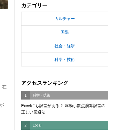
カテゴリー
カルチャー
国際
社会・経済
科学・技術
アクセスランキング
。在
1
科学・技術
が
Excelにも誤差がある？ 浮動小数点演算誤差の
正しい回避法
。
2
Local