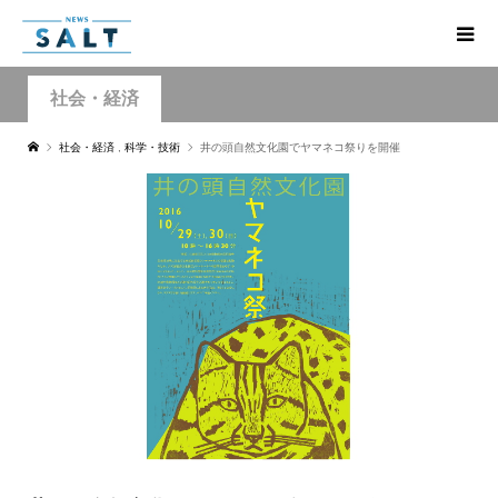
社会・経済
社会・経済
,
科学・技術
井の頭自然文化園でヤマネコ祭りを開催