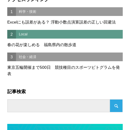
1
科学・技術
Excelにも誤差がある？ 浮動小数点演算誤差の正しい回避法
2
Local
春の花が楽しめる 福島県内の散歩道
3
社会・経済
東京五輪開催まで500日 競技種目のスポーツピトグラムを発
表
記事検索