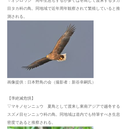
▽オジロワシ 周年生息もするが多くは冬鳥して渡来するタカ
目タカ科の鳥。同地域で近年周年観察されて繁殖していると推
測される。
画像提供：日本野鳥の会（撮影者：新谷幸嗣氏）
【準絶滅危惧】
▽マキノセンニュウ 夏鳥として渡来し東南アジアで越冬する
スズメ目センニュウ科の鳥。同地域は道内でも特筆すべき生息
密度であると推察される。