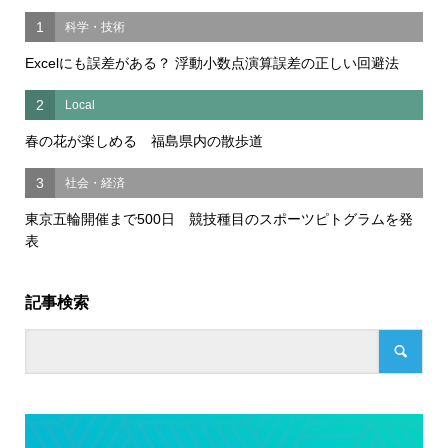
1
科学・技術
Excelにも誤差がある？ 浮動小数点演算誤差の正しい回避法
2
Local
春の花が楽しめる 福島県内の散歩道
3
社会・経済
東京五輪開催まで500日 競技種目のスポーツピトグラムを発
表
記事検索