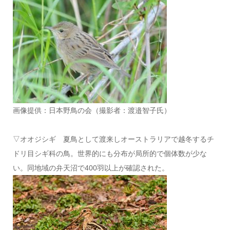
画像提供：日本野鳥の会（撮影者：渡邉智子氏）
▽オオジシギ 夏鳥として渡来しオーストラリアで越冬するチ
ドリ目シギ科の鳥。世界的にも分布が局所的で個体数が少な
い。同地域の弁天沼で400羽以上が確認された。