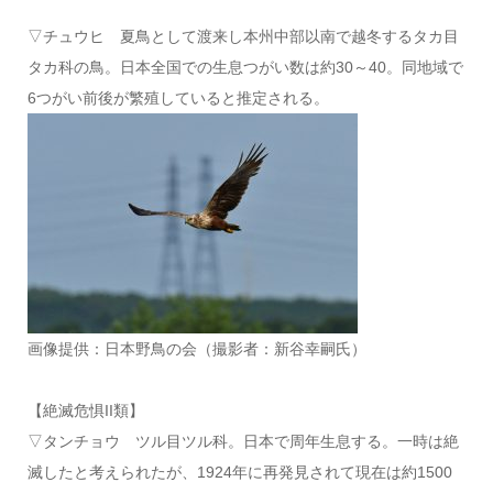
▽チュウヒ 夏鳥として渡来し本州中部以南で越冬するタカ目
タカ科の鳥。日本全国での生息つがい数は約30～40。同地域で
6つがい前後が繁殖していると推定される。
画像提供：日本野鳥の会（撮影者：新谷幸嗣氏）
【絶滅危惧II類】
▽タンチョウ ツル目ツル科。日本で周年生息する。一時は絶
滅したと考えられたが、1924年に再発見されて現在は約1500