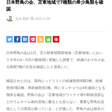
日本野鳥の会、苫東地域で7種類の希少鳥類を確
認
宮永 龍樹
2016.11.06
日本野鳥の会は1日、苫小牧東部開発地域（苫東地域）におい
て今年の4～8月の繁殖期に実施した調査で、絶滅のおそれのあ
る鳥類7種の生息を確認したと発表した。
確認されたのは、国内レッドリストの絶滅危惧IB類3種、絶滅
危惧II類2種、準絶滅危惧2種。特にタンチョウは4年連続となる
飛来を確認。野鳥の会は「苫東地域がウトナイ湖や釧路湿原な
どのラムサール条約湿地に勝るとも劣らない、重要な野鳥生息
地としての環境が残っている」と評価した。野鳥の会は毎年の