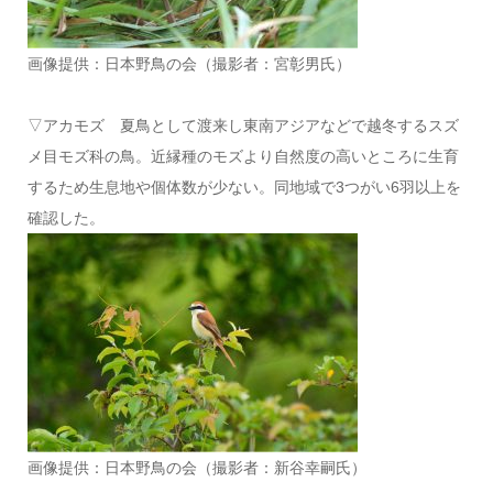
画像提供：日本野鳥の会（撮影者：宮彰男氏）
▽アカモズ 夏鳥として渡来し東南アジアなどで越冬するスズ
メ目モズ科の鳥。近縁種のモズより自然度の高いところに生育
するため生息地や個体数が少ない。同地域で3つがい6羽以上を
確認した。
画像提供：日本野鳥の会（撮影者：新谷幸嗣氏）