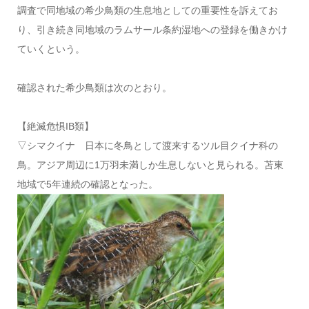
調査で同地域の希少鳥類の生息地としての重要性を訴えてお
り、引き続き同地域のラムサール条約湿地への登録を働きかけ
ていくという。
確認された希少鳥類は次のとおり。
【絶滅危惧IB類】
▽シマクイナ 日本に冬鳥として渡来するツル目クイナ科の
鳥。アジア周辺に1万羽未満しか生息しないと見られる。苫東
地域で5年連続の確認となった。