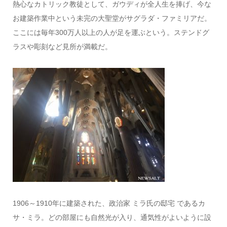
熱心なカトリック教徒として、ガウディが全人生を捧げ、今な
お建築作業中という未完の大聖堂がサグラダ・ファミリアだ。
ここには毎年300万人以上の人が足を運ぶという。ステンドグ
ラスや彫刻など見所が満載だ。
1906～1910年に建築された、政治家 ミラ氏の邸宅 であるカ
サ・ミラ。どの部屋にも自然光が入り、通気性がよいように設