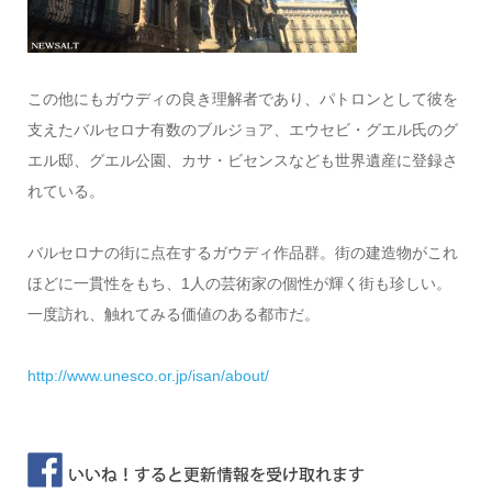
この他にもガウディの良き理解者であり、パトロンとして彼を
支えたバルセロナ有数のブルジョア、エウセビ・グエル氏のグ
エル邸、グエル公園、カサ・ビセンスなども世界遺産に登録さ
れている。
バルセロナの街に点在するガウディ作品群。街の建造物がこれ
ほどに一貫性をもち、1人の芸術家の個性が輝く街も珍しい。
一度訪れ、触れてみる価値のある都市だ。
http://www.unesco.or.jp/isan/about/