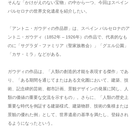
そんな「かけがえのない宝物」の中から一つ、今回はスペイン
バルセロナの世界文化遺産を紹介したい。
「アントニ・ガウディの作品群」は、スペイン バルセロナのア
ントニ・ガウディ（1852年 – 1926年）の作品で、代表的なも
のに「サグラダ・ファミリア（聖家族教会）」「グエル公園」
「カサ・ミラ」などがある。
ガウディの作品は、「人類の創造的才能を表現する傑作」であ
り、「ある期間を通じてまたはある文化圏において、建築、技
術、記念碑的芸術、都市計画、景観デザインの発展に関し、人
類の価値の重要な交流を示すもの」。さらに、「人類の歴史上
重要な時代を例証する建築様式、建築物群、技術の集積または
景観の優れた例」として、世界遺産の基準を満たし、登録され
るようになったという。