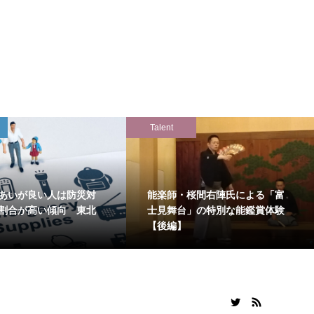
Talent
あいが良い人は防災対
能楽師・桜間右陣氏による「富
割合が高い傾向 東北
士見舞台」の特別な能鑑賞体験
【後編】