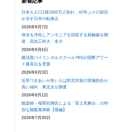
新着記事
日本人人口1億2000万人割れ 42年ぶりの節目
が示す日本の転換点
2026年8月7日
排水を浄化しアンモニアを回収する新触媒を開
発 高知工科大・名大
2026年8月5日
横須賀バイリンガルスクールYBSが国際アワー
ド最高位を受賞
2026年8月3日
近所づきあいが良い人は防災対策の実施割合が
高い傾向 東北大が調査
2026年8月1日
能楽師・桜間右陣氏による「富士見舞台」の特
別な能鑑賞体験【後編】
2026年7月30日