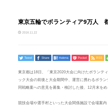
東京五輪でボランティア9万人 
2016.11.22
Tweet
Share
Hatena
Pocket
RSS
東京都は18日、「東京2020大会に向けたボランテ
ック大会の前後と大会期間中、運営に携わるボランテ
同戦略案への意見を募集・検討した後、12月末を
競技会場や選手村といった大会関係施設で会場案内