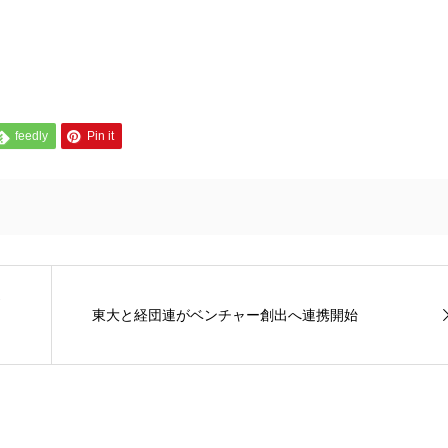
feedly
Pin it
東大と経団連がベンチャー創出へ連携開始