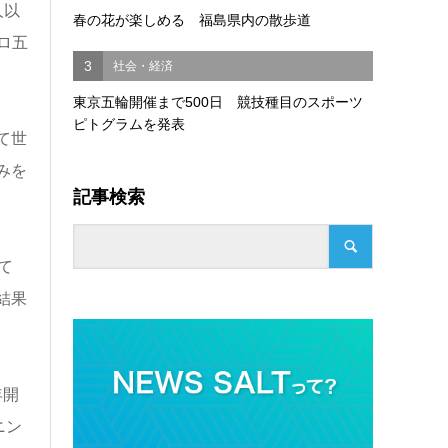
人以
春の花が楽しめる 福島県内の散歩道
ロ五
3
社会・経済
東京五輪開催まで500日 競技種目のスポーツ
ピトグラムを発表
て世
みを
記事検索
て
結果
年開
ニン