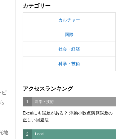
カテゴリー
カルチャー
国際
社会・経済
科学・技術
アクセスランキング
ンピ
1
科学・技術
ら
Excelにも誤差がある？ 浮動小数点演算誤差の
正しい回避法
光地
2
Local