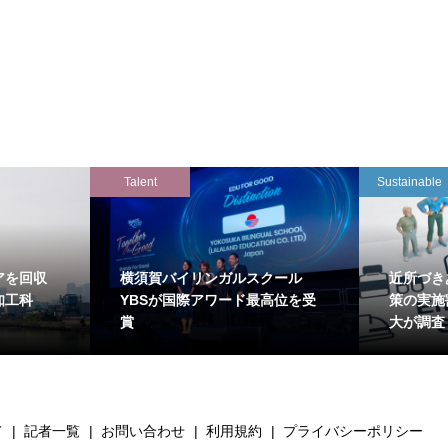
Talent
Sustainable
アを回収
横須賀バイリンガルスクール
近所づき
知工科
YBSが国際アワード最高位を受
策の実施
賞
大が調査
て
記者一覧
お問い合わせ
利用規約
プライバシーポリシー