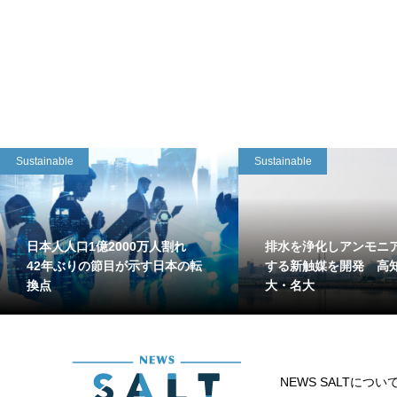
Sustainable
Sustainable
日本人人口1億2000万人割れ
排水を浄化しアンモニ
42年ぶりの節目が示す日本の転
する新触媒を開発 高
換点
大・名大
NEWS SALTについ