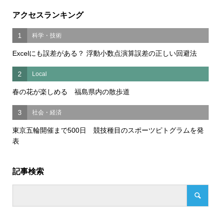
アクセスランキング
1
科学・技術
Excelにも誤差がある？ 浮動小数点演算誤差の正しい回避法
2
Local
春の花が楽しめる 福島県内の散歩道
3
社会・経済
東京五輪開催まで500日 競技種目のスポーツピトグラムを発
表
記事検索