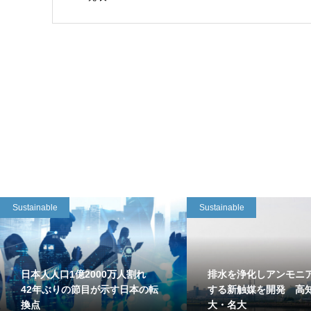
Sustainable
Sustainable
日本人人口1億2000万人割れ
排水を浄化しアンモニ
42年ぶりの節目が示す日本の転
する新触媒を開発 高
換点
大・名大