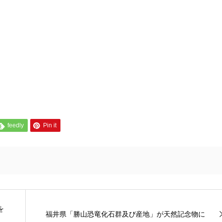
feedly
Pin it
を
福井県「勝山恐竜化石群及び産地」が天然記念物に