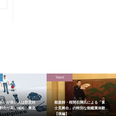
Talent
あいが良い人は防災対
能楽師・桜間右陣氏による「富
割合が高い傾向 東北
士見舞台」の特別な能鑑賞体験
【後編】