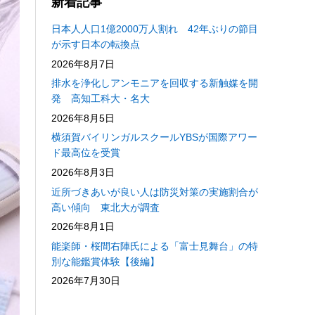
新着記事
日本人人口1億2000万人割れ 42年ぶりの節目
が示す日本の転換点
2026年8月7日
排水を浄化しアンモニアを回収する新触媒を開
発 高知工科大・名大
2026年8月5日
横須賀バイリンガルスクールYBSが国際アワー
ド最高位を受賞
2026年8月3日
近所づきあいが良い人は防災対策の実施割合が
高い傾向 東北大が調査
2026年8月1日
能楽師・桜間右陣氏による「富士見舞台」の特
別な能鑑賞体験【後編】
2026年7月30日