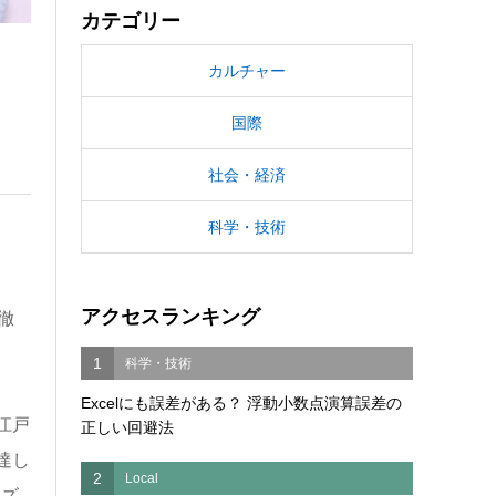
カテゴリー
カルチャー
国際
社会・経済
科学・技術
アクセスランキング
徹
1
科学・技術
Excelにも誤差がある？ 浮動小数点演算誤差の
江戸
正しい回避法
達し
2
Local
ーズ