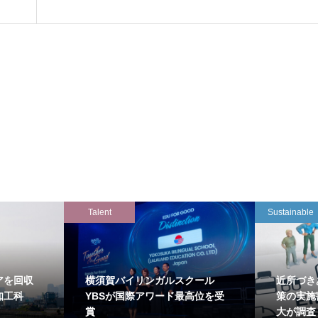
Talent
Sustainable
アを回収
横須賀バイリンガルスクール
近所づき
知工科
YBSが国際アワード最高位を受
策の実施
賞
大が調査