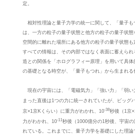
定。
相対性理論と量子力学の統一に関して、「量子も
は、一方の粒子の量子状態と他方の粒子の量子状態
空間的に離れた場所にある他方の粒子の量子状態も
すべての情報は、その内部ではなく表面に蓄えられ
造との関係を「ホログラフィー原理」を用いて具体
の基礎となる時空が、「量子もつれ」から生まれる
現在の宇宙には、「電磁気力」「強い力」「弱い力
まった直後は1つの力に統一されていたが、ビッグバ
-38
京×1京Kくらい）に重力がわかれ、10
秒後（1京×
-11
力がわかれ、10
秒後（1000億分の1秒後、宇宙の
れている。これまでに、量子力学を基礎にした理論