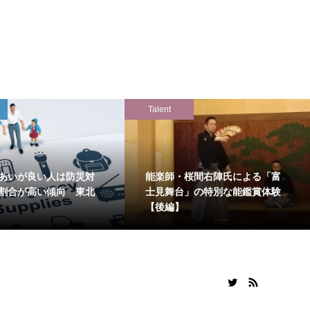
Talent
あいが良い人は防災対
能楽師・桜間右陣氏による「富
割合が高い傾向 東北
士見舞台」の特別な能鑑賞体験
【後編】