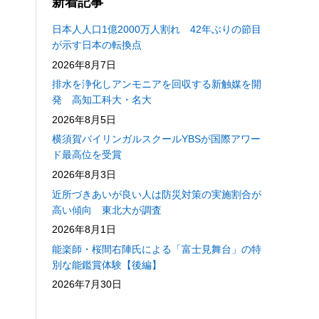
新着記事
日本人人口1億2000万人割れ 42年ぶりの節目
が示す日本の転換点
2026年8月7日
排水を浄化しアンモニアを回収する新触媒を開
発 高知工科大・名大
2026年8月5日
横須賀バイリンガルスクールYBSが国際アワー
ド最高位を受賞
2026年8月3日
近所づきあいが良い人は防災対策の実施割合が
高い傾向 東北大が調査
2026年8月1日
能楽師・桜間右陣氏による「富士見舞台」の特
別な能鑑賞体験【後編】
2026年7月30日