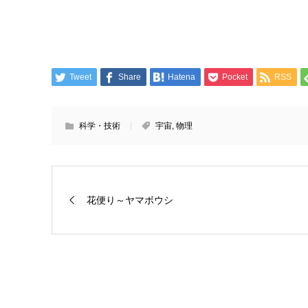
Tweet
Share
Hatena
Pocket
RSS
科学・技術
宇宙
,
物理
花便り～ヤマボウシ