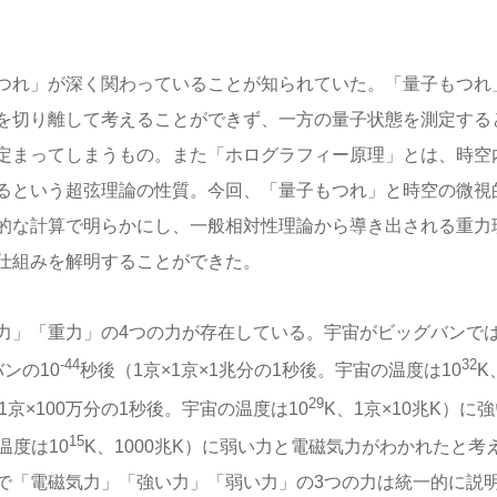
つれ」が深く関わっていることが知られていた。「量子もつれ
を切り離して考えることができず、一方の量子状態を測定する
定まってしまうもの。また「ホログラフィー原理」とは、時空
るという超弦理論の性質。今回、「量子もつれ」と時空の微視
的な計算で明らかにし、一般相対性理論から導き出される重力
仕組みを解明することができた。
」「重力」の4つの力が存在している。宇宙がビッグバンで
-44
32
ンの10
秒後（1京×1京×1兆分の1秒後。宇宙の温度は10
K
29
1京×100万分の1秒後。宇宙の温度は10
K、1京×10兆K）に
15
温度は10
K、1000兆K）に弱い力と電磁気力がわかれたと考
で「電磁気力」「強い力」「弱い力」の3つの力は統一的に説