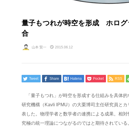
量子もつれが時空を形成 ホログ
合
山本 賢一
2015.06.12
Tweet
Share
Hatena
Pocket
RSS
「量子もつれ」が時空を形成する仕組みを具体的
研究機構（Kavli IPMU）の大栗博司主任研究員
表した。物理学者と数学者の連携による成果。相対
究極の統一理論につながるのではと期待されている