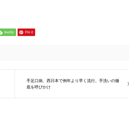
feedly
Pin it
手足口病、西日本で例年より早く流行。手洗いの徹
底を呼びかけ