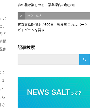
春の花が楽しめる 福島県内の散歩道
3
社会・経済
」と
東京五輪開催まで500日 競技種目のスポーツ
と、
ピトグラムを発表
内の
的構
記事検索
現象
はじ
、1
強い
えら
明で