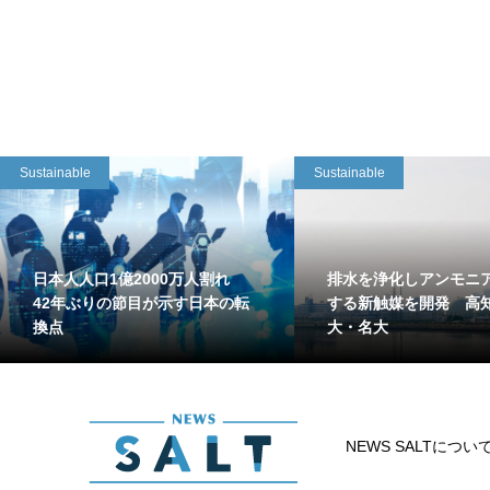
Sustainable
Sustainable
日本人人口1億2000万人割れ
排水を浄化しアンモニ
42年ぶりの節目が示す日本の転
する新触媒を開発 高
換点
大・名大
NEWS SALTについ