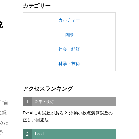
カテゴリー
カルチャー
統
国際
社会・経済
科学・技術
アクセスランキング
1
科学・技術
宇宙
に発
Excelにも誤差がある？ 浮動小数点演算誤差の
正しい回避法
めた
予
2
Local