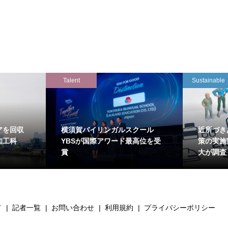
Talent
Sustainable
アを回収
横須賀バイリンガルスクール
近所づき
知工科
YBSが国際アワード最高位を受
策の実施
賞
大が調査
て
記者一覧
お問い合わせ
利用規約
プライバシーポリシー