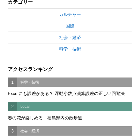
カテゴリー
カルチャー
国際
社会・経済
科学・技術
アクセスランキング
1
科学・技術
Excelにも誤差がある？ 浮動小数点演算誤差の正しい回避法
2
Local
春の花が楽しめる 福島県内の散歩道
3
社会・経済