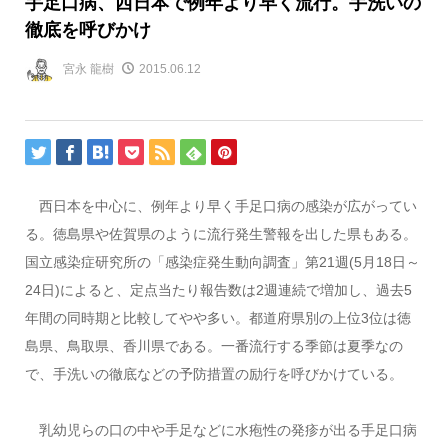
手足口病、西日本で例年より早く流行。手洗いの
徹底を呼びかけ
宮永 龍樹
2015.06.12
西日本を中心に、例年より早く手足口病の感染が広がってい
る。徳島県や佐賀県のように流行発生警報を出した県もある。
国立感染症研究所の「感染症発生動向調査」第21週(5月18日～
24日)によると、定点当たり報告数は2週連続で増加し、過去5
年間の同時期と比較してやや多い。都道府県別の上位3位は徳
島県、鳥取県、香川県である。一番流行する季節は夏季なの
で、手洗いの徹底などの予防措置の励行を呼びかけている。
乳幼児らの口の中や手足などに水疱性の発疹が出る手足口病