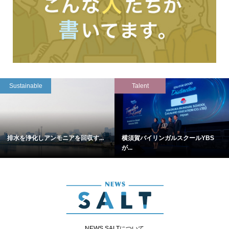
Sustainable
Talent
排水を浄化しアンモニアを回収す...
横須賀バイリンガルスクールYBS
が...
NEWS SALTについて