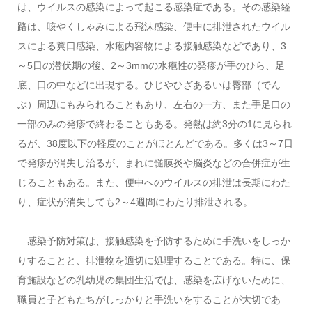
は、ウイルスの感染によって起こる感染症である。その感染経
路は、咳やくしゃみによる飛沫感染、便中に排泄されたウイル
スによる糞口感染、水疱内容物による接触感染などであり、3
～5日の潜伏期の後、2～3mmの水疱性の発疹が手のひら、足
底、口の中などに出現する。ひじやひざあるいは臀部（でん
ぶ）周辺にもみられることもあり、左右の一方、また手足口の
一部のみの発疹で終わることもある。発熱は約3分の1に見られ
るが、38度以下の軽度のことがほとんどである。多くは3～7日
で発疹が消失し治るが、まれに髄膜炎や脳炎などの合併症が生
じることもある。また、便中へのウイルスの排泄は長期にわた
り、症状が消失しても2～4週間にわたり排泄される。
感染予防対策は、接触感染を予防するために手洗いをしっか
りすることと、排泄物を適切に処理することである。特に、保
育施設などの乳幼児の集団生活では、感染を広げないために、
職員と子どもたちがしっかりと手洗いをすることが大切であ