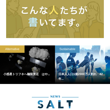
Alternative
Sustainable
小惑星トリフネへ極限接近 はや...
日本人人口1億2000万人割れ 42
年...