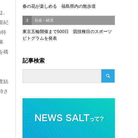
春の花が楽しめる 福島県内の散歩道
は、
3
社会・経済
亜紀
東京五輪開催まで500日 競技種目のスポーツ
の特
ピトグラムを発表
果
を構
記事検索
査結
待さ