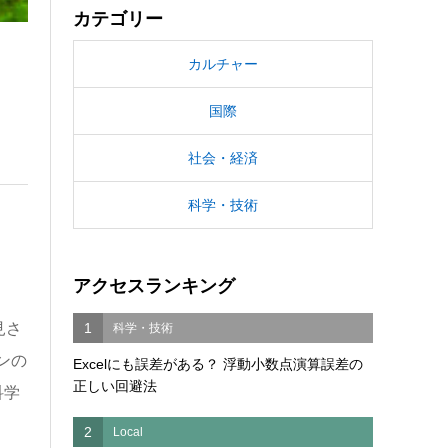
カテゴリー
カルチャー
国際
社会・経済
科学・技術
アクセスランキング
見さ
1
科学・技術
ンの
Excelにも誤差がある？ 浮動小数点演算誤差の
正しい回避法
科学
2
Local