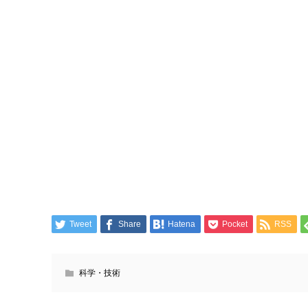
Tweet
Share
Hatena
Pocket
RSS
科学・技術