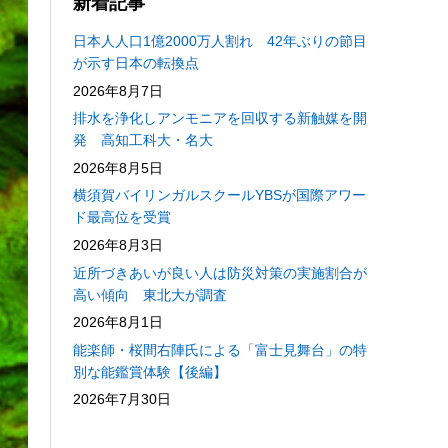
新着記事
日本人人口1億2000万人割れ 42年ぶりの節目
が示す日本の転換点
2026年8月7日
排水を浄化しアンモニアを回収する新触媒を開
発 高知工科大・名大
2026年8月5日
横須賀バイリンガルスクールYBSが国際アワー
ド最高位を受賞
2026年8月3日
近所づきあいが良い人は防災対策の実施割合が
高い傾向 東北大が調査
2026年8月1日
能楽師・桜間右陣氏による「富士見舞台」の特
別な能鑑賞体験【後編】
2026年7月30日