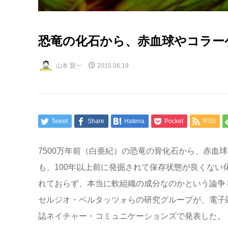
恐竜の化石から、赤血球やコラー
山本 賢一
2015.06.19
Tweet
Share
Hatena
Pocket
RSS
7500万年前（白亜紀）の恐竜の骨化石から、赤血
も、100年以上前に発掘されて保存状態が良くな
れておらず、本当に軟組織の成分なのかという論争
セルジオ・ベルタッツォらの研究グループが、電子
誌ネイチャー・コミュニケーションズで発表した。