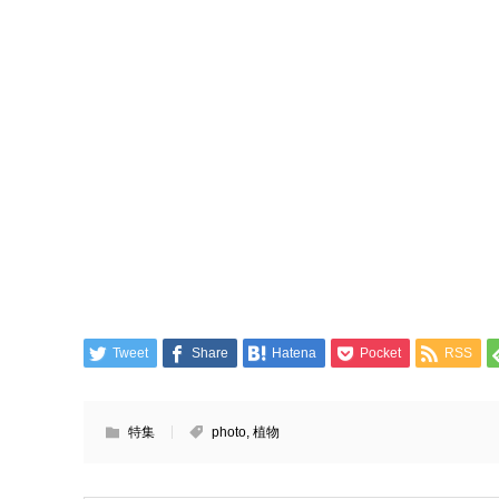
Tweet
Share
Hatena
Pocket
RSS
特集
photo
,
植物