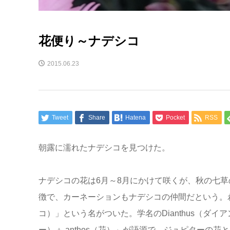
花便り～ナデシコ
2015.06.23
Tweet
Share
Hatena
Pocket
RSS
朝露に濡れたナデシコを見つけた。
ナデシコの花は6月～8月にかけて咲くが、秋の七
徴で、カーネーションもナデシコの仲間だという。
コ）」という名がついた。学名のDianthus（ダ
ー）＋ anthos（花）」が語源で、ジュピターの