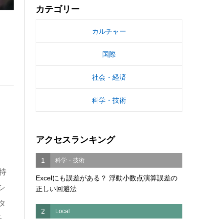
カテゴリー
カルチャー
国際
社会・経済
科学・技術
アクセスランキング
1
科学・技術
特
Excelにも誤差がある？ 浮動小数点演算誤差の
シ
正しい回避法
タ
2
Local
子