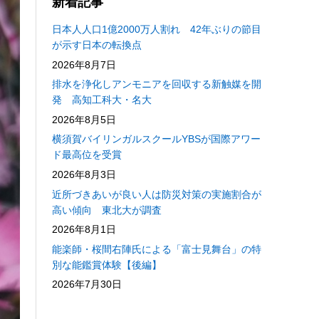
新着記事
日本人人口1億2000万人割れ 42年ぶりの節目
が示す日本の転換点
2026年8月7日
排水を浄化しアンモニアを回収する新触媒を開
発 高知工科大・名大
2026年8月5日
横須賀バイリンガルスクールYBSが国際アワー
ド最高位を受賞
2026年8月3日
近所づきあいが良い人は防災対策の実施割合が
高い傾向 東北大が調査
2026年8月1日
能楽師・桜間右陣氏による「富士見舞台」の特
別な能鑑賞体験【後編】
2026年7月30日