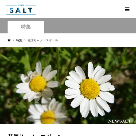
特集
特集
花便り～ノースポール