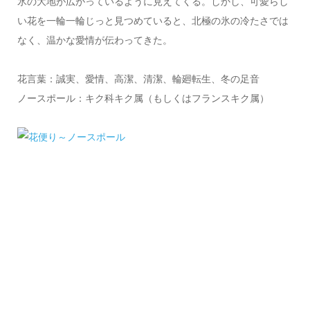
氷の大地が広がっているように見えてくる。しかし、可愛らし
い花を一輪一輪じっと見つめていると、北極の氷の冷たさでは
なく、温かな愛情が伝わってきた。
花言葉：誠実、愛情、高潔、清潔、輪廻転生、冬の足音
ノースポール：キク科キク属（もしくはフランスキク属）