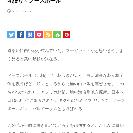
花便り～ノースポール
2015.06.26
道沿いに白い花が並んでいた。マーガレットかと思いきや、よ
く見ると葉の形状が異なる。
ノースポール（北極）だ。花つきがよく、白い清楚な花が株全
体を覆うほどに咲くところから北極の白い氷を連想させ、この
名がつけられた。アフリカ北部、地中海沿岸地方原産。日本へ
は1960年代に輸入された。キク科のためヌマザワギク、ノース
ポールギク、パルドーサムとも呼ばれる。
この花が一面に咲き乱れている姿を想像すると、たしかに白い