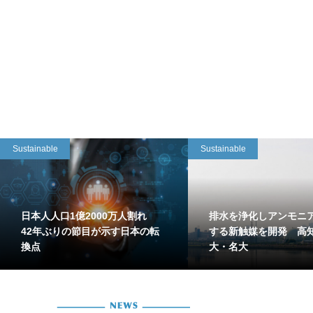
Sustainable
Sustainable
日本人人口1億2000万人割れ
排水を浄化しアンモニ
42年ぶりの節目が示す日本の転
する新触媒を開発 高
換点
大・名大