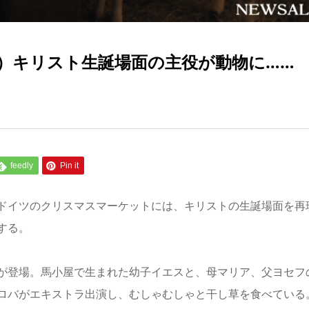
2）キリスト生誕場面の主役が動物に……
feedly
Pin it
ドイツのクリスマスマーケットには、キリストの生誕場面を再
する。
が登場。馬小屋で生まれた幼子イエスと、母マリア、父ヨセフ
ロバがエキストラ出演し、むしゃむしゃと干し草を食べている