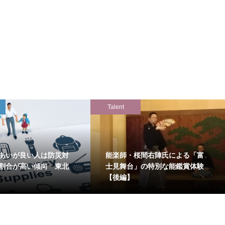
Talent
あいが良い人は防災対
能楽師・桜間右陣氏による「富
割合が高い傾向 東北
士見舞台」の特別な能鑑賞体験
【後編】