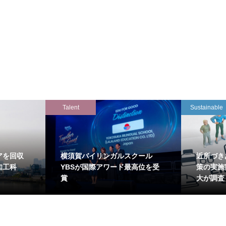
Talent
Sustainable
アを回収
横須賀バイリンガルスクール
近所づき
知工科
YBSが国際アワード最高位を受
策の実施
賞
大が調査