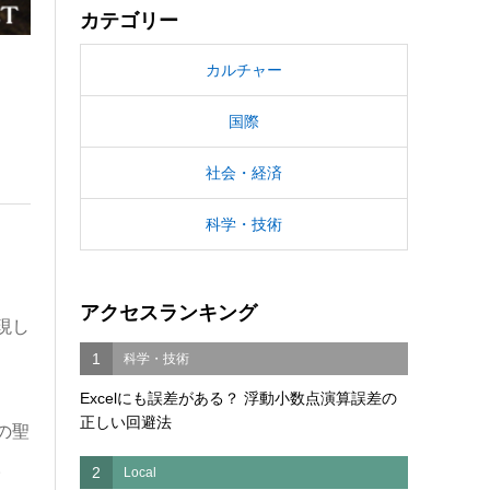
カテゴリー
カルチャー
国際
社会・経済
科学・技術
アクセスランキング
現し
1
科学・技術
Excelにも誤差がある？ 浮動小数点演算誤差の
正しい回避法
の聖
。
2
Local