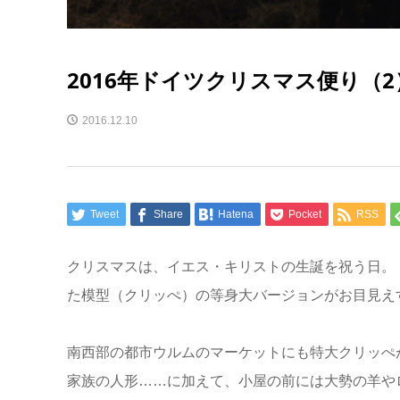
2016年ドイツクリスマス便り（
2016.12.10
Tweet
Share
Hatena
Pocket
RSS
クリスマスは、イエス・キリストの生誕を祝う日。
た模型（クリッぺ）の等身大バージョンがお目見え
南西部の都市ウルムのマーケットにも特大クリッぺ
家族の人形……に加えて、小屋の前には大勢の羊や