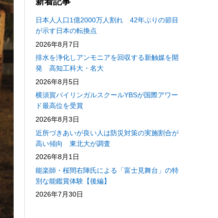
新着記事
日本人人口1億2000万人割れ 42年ぶりの節目
が示す日本の転換点
2026年8月7日
排水を浄化しアンモニアを回収する新触媒を開
発 高知工科大・名大
2026年8月5日
横須賀バイリンガルスクールYBSが国際アワー
ド最高位を受賞
2026年8月3日
近所づきあいが良い人は防災対策の実施割合が
高い傾向 東北大が調査
2026年8月1日
能楽師・桜間右陣氏による「富士見舞台」の特
別な能鑑賞体験【後編】
2026年7月30日