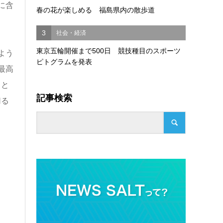
に含
春の花が楽しめる 福島県内の散歩道
3
社会・経済
東京五輪開催まで500日 競技種目のスポーツ
よう
ピトグラムを発表
最高
こと
記事検索
切る