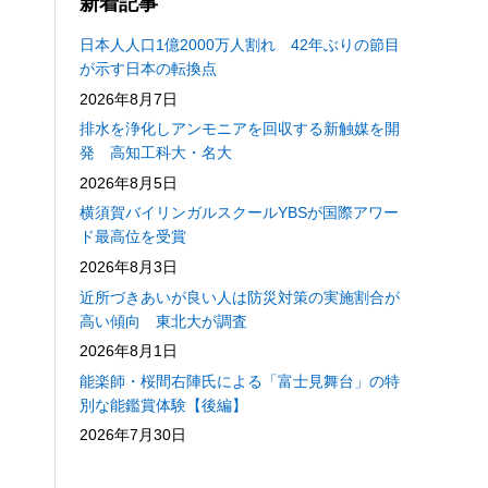
新着記事
日本人人口1億2000万人割れ 42年ぶりの節目
が示す日本の転換点
2026年8月7日
排水を浄化しアンモニアを回収する新触媒を開
発 高知工科大・名大
2026年8月5日
横須賀バイリンガルスクールYBSが国際アワー
ド最高位を受賞
2026年8月3日
近所づきあいが良い人は防災対策の実施割合が
高い傾向 東北大が調査
2026年8月1日
能楽師・桜間右陣氏による「富士見舞台」の特
別な能鑑賞体験【後編】
2026年7月30日