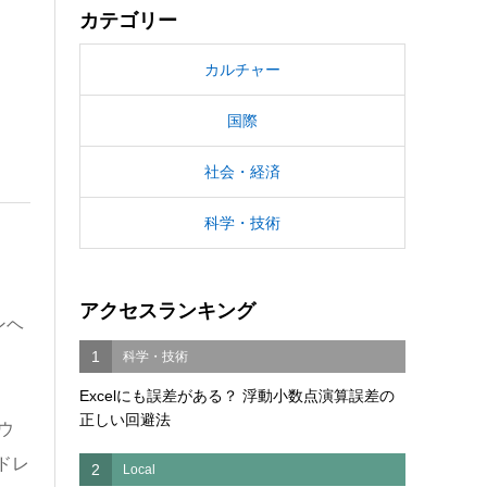
カテゴリー
カルチャー
国際
社会・経済
科学・技術
アクセスランキング
ンヘ
1
科学・技術
Excelにも誤差がある？ 浮動小数点演算誤差の
正しい回避法
ウ
ドレ
2
Local