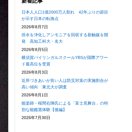
新着記事
日本人人口1億2000万人割れ 42年ぶりの節目
が示す日本の転換点
2026年8月7日
排水を浄化しアンモニアを回収する新触媒を開
発 高知工科大・名大
2026年8月5日
横須賀バイリンガルスクールYBSが国際アワー
ド最高位を受賞
2026年8月3日
近所づきあいが良い人は防災対策の実施割合が
高い傾向 東北大が調査
2026年8月1日
能楽師・桜間右陣氏による「富士見舞台」の特
別な能鑑賞体験【後編】
2026年7月30日