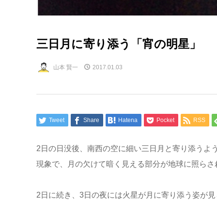
三日月に寄り添う「宵の明星」
山本 賢一
2017.01.03
Tweet
Share
Hatena
Pocket
RSS
2日の日没後、南西の空に細い三日月と寄り添うよ
現象で、月の欠けて暗く見える部分が地球に照らさ
2日に続き、3日の夜には火星が月に寄り添う姿が見