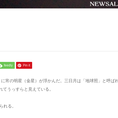
feedly
Pin it
うに宵の明星（金星）が浮かんだ。三日月は「地球照」と呼ば
れてうっすらと見えている。
られる。