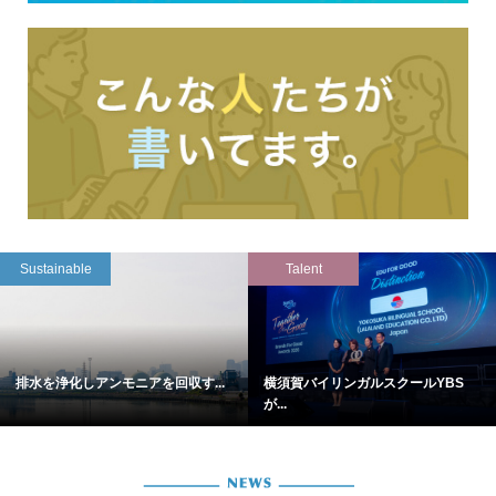
Sustainable
Talent
排水を浄化しアンモニアを回収す...
横須賀バイリンガルスクールYBS
が...