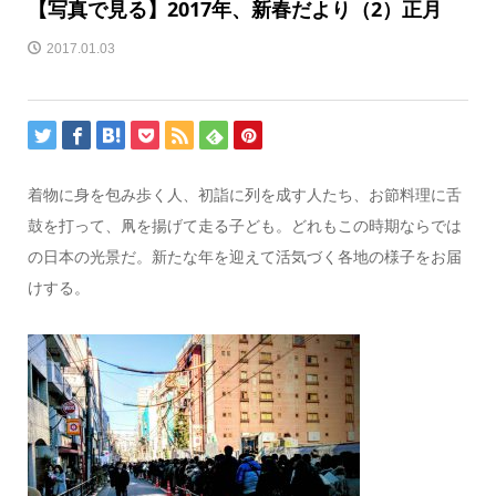
【写真で見る】2017年、新春だより（2）正月
2017.01.03
着物に身を包み歩く人、初詣に列を成す人たち、お節料理に舌
鼓を打って、凧を揚げて走る子ども。どれもこの時期ならでは
の日本の光景だ。新たな年を迎えて活気づく各地の様子をお届
けする。