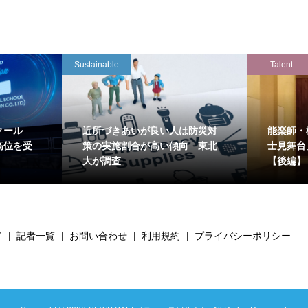
Sustainable
Talent
クール
近所づきあいが良い人は防災対
能楽師・
高位を受
策の実施割合が高い傾向 東北
士見舞台
大が調査
【後編】
て
記者一覧
お問い合わせ
利用規約
プライバシーポリシー