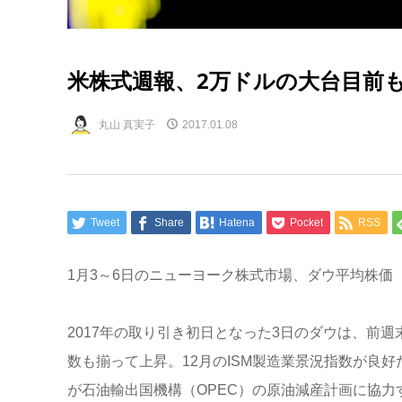
米株式週報、2万ドルの大台目前
丸山 真実子
2017.01.08
Tweet
Share
Hatena
Pocket
RSS
1月3～6日のニューヨーク株式市場、ダウ平均株価
2017年の取り引き初日となった3日のダウは、前週末比1
数も揃って上昇。12月のISM製造業景況指数が良
が石油輸出国機構（OPEC）の原油減産計画に協