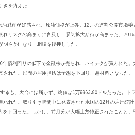
引きを終えた。
トの原油減産が好感され、原油価格が上昇。12月の連邦公開市場委
振れリスクの高まりに言及し、景気拡大期待が高まった。2016
が明らかになり、相場を後押しした。
米国10年債利回りの低下で金融株が売られ、ハイテクが買われた。
気された。民間の雇用指標は予想を下回り、悪材料となった。
昇するも、大台には届かず、終値は1万9963.80ドルだった。ト
買われた。取り引き時間中に発表された米国の12月の雇用統計
5万人を下回った。しかし、前月分が大幅上方修正されたことと、