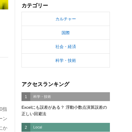
カテゴリー
カルチャー
国際
社会・経済
科学・技術
アクセスランキング
1
科学・技術
Excelにも誤差がある？ 浮動小数点演算誤差の
0指
正しい回避法
ーン
2
Local
にか