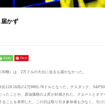
も届かず
feedly
Pin it
（30種）は、2万ドルの大台に迫るも届かなかった。
19.16高の1万9881.76ドルとなった。ナスダック、S&P50
好だったことや、原油価格の上昇が好感された。クエートとオマ
力することを表明した。この日は取り引き参加者も少なく、引け