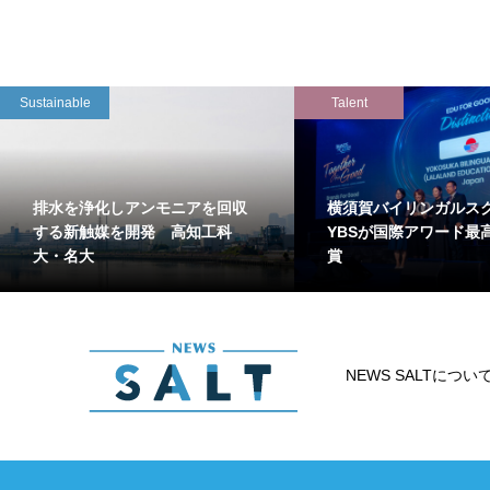
Sustainable
Talent
排水を浄化しアンモニアを回収
横須賀バイリンガルス
する新触媒を開発 高知工科
YBSが国際アワード最
大・名大
賞
NEWS SALTについ