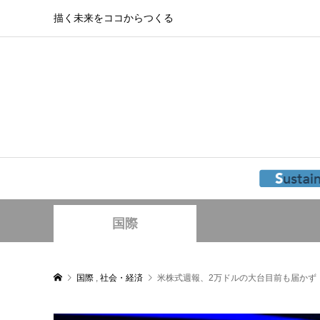
描く未来をココからつくる
国際
国際
,
社会・経済
米株式週報、2万ドルの大台目前も届かず