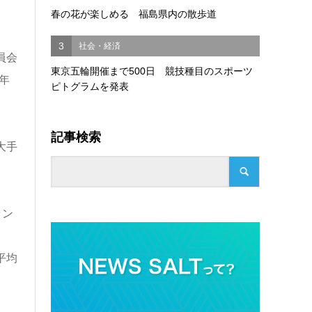
春の花が楽しめる 福島県内の散歩道
3
社会・経済
員会
東京五輪開催まで500日 競技種目のスポーツ
年
ピトグラムを発表
記事検索
大手
ラン
平均