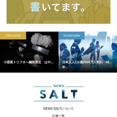
Alternative
Sustainable
小惑星トリフネへ極限接近 はや...
日本人人口1億2000万人割れ 42
年...
NEWS SALTについて
記者一覧