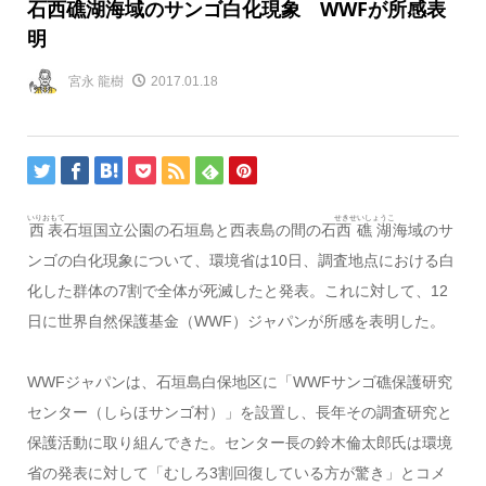
石西礁湖海域のサンゴ白化現象 WWFが所感表
明
宮永 龍樹
2017.01.18
いりおもて
せきせいしょうこ
西表
石垣国立公園の石垣島と西表島の間の石
西礁湖
海域のサ
ンゴの白化現象について、環境省は10日、調査地点における白
化した群体の7割で全体が死滅したと発表。これに対して、12
日に世界自然保護基金（WWF）ジャパンが所感を表明した。
WWFジャパンは、石垣島白保地区に「WWFサンゴ礁保護研究
センター（しらほサンゴ村）」を設置し、長年その調査研究と
保護活動に取り組んできた。センター長の鈴木倫太郎氏は環境
省の発表に対して「むしろ3割回復している方が驚き」とコメ