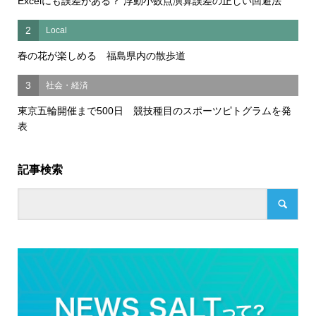
Excelにも誤差がある？ 浮動小数点演算誤差の正しい回避法
2
Local
春の花が楽しめる 福島県内の散歩道
3
社会・経済
東京五輪開催まで500日 競技種目のスポーツピトグラムを発
表
記事検索