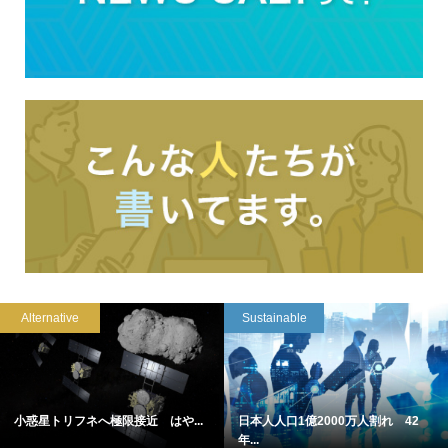
Alternative
Sustainable
小惑星トリフネへ極限接近 はや...
日本人人口1億2000万人割れ 42
年...