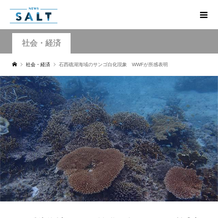
社会・経済
社会・経済
石西礁湖海域のサンゴ白化現象 WWFが所感表明