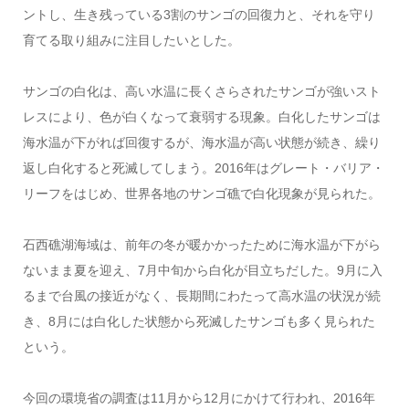
ントし、生き残っている3割のサンゴの回復力と、それを守り
育てる取り組みに注目したいとした。
サンゴの白化は、高い水温に長くさらされたサンゴが強いスト
レスにより、色が白くなって衰弱する現象。白化したサンゴは
海水温が下がれば回復するが、海水温が高い状態が続き、繰り
返し白化すると死滅してしまう。2016年はグレート・バリア・
リーフをはじめ、世界各地のサンゴ礁で白化現象が見られた。
石西礁湖海域は、前年の冬が暖かかったために海水温が下がら
ないまま夏を迎え、7月中旬から白化が目立ちだした。9月に入
るまで台風の接近がなく、長期間にわたって高水温の状況が続
き、8月には白化した状態から死滅したサンゴも多く見られた
という。
今回の環境省の調査は11月から12月にかけて行われ、2016年