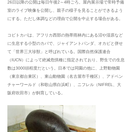
26日以降の公開は毎日午後2～4時ごろ。屋内展示場で常時予備
室のライブ映像を公開し、親子の様子を見ることができるよう
にする。ただし体調などの理由で公開を中止する場合がある。
コビトカバは、アフリカ西部の熱帯雨林内にある沼や湿原など
に生息する小型のカバで、ジャイアントパンダ、オカピと併せ
て「世界三大珍獣」と呼ばれている。国際自然保護連合
（IUCN）によって絶滅危惧種に指定されており、野生での生息
数は3000頭程度だという。日本では同園の他に、上野動物園
（東京都台東区）、東山動物園（名古屋市千種区）、アドベン
チャーワールド（和歌山県白浜町）、ニフレル（NIFREL、大
阪府吹田市）が飼育している。