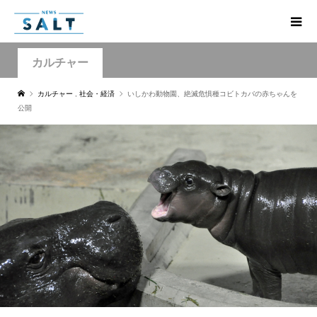
カルチャー
カルチャー
,
社会・経済
いしかわ動物園、絶滅危惧種コビトカバの赤ちゃんを
公開