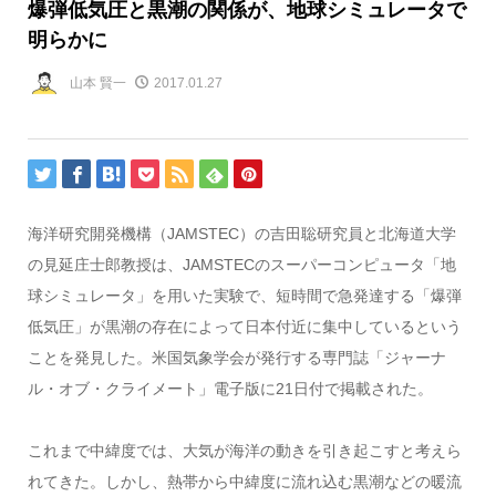
爆弾低気圧と黒潮の関係が、地球シミュレータで
明らかに
山本 賢一
2017.01.27
海洋研究開発機構（JAMSTEC）の吉田聡研究員と北海道大学
の見延庄士郎教授は、JAMSTECのスーパーコンピュータ「地
球シミュレータ」を用いた実験で、短時間で急発達する「爆弾
低気圧」が黒潮の存在によって日本付近に集中しているという
ことを発見した。米国気象学会が発行する専門誌「ジャーナ
ル・オブ・クライメート」電子版に21日付で掲載された。
これまで中緯度では、大気が海洋の動きを引き起こすと考えら
れてきた。しかし、熱帯から中緯度に流れ込む黒潮などの暖流