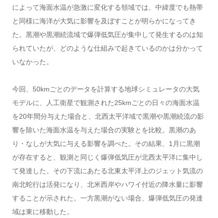
によって海面水温が急激に変化する領域では、中緯度でも熱帯
と同様に海洋が大気に影響を及ぼすことが明らかになってき
た。黒潮や黒潮続流域で爆弾低気圧が集中して発生するのは知
られていたが、どのような仕組みで起きているのかは分かって
いなかった。
今回、50kmごとのデータを計算する地球シミュレータの大気
モデルに、人工衛星で観測された25kmごとの日々の海面水温
を20年間分与えた場合と、北西太平洋域で黒潮や黒潮続流の影
響を除いた海面水温を与えた場合の実験とを比較。黒潮のあ
り・なしが大気に与える影響を調べた。その結果、1月に黒潮
が存在すると、観測と同じく爆弾低気圧が北西太平洋に集中し
て発達した。その下流にあたる北東太平洋上のジェット気流の
南北蛇行は活発になり、北米西岸やハワイ付近の降水量に影響
することが示された。一方黒潮がない場合、爆弾低気圧の発達
域は東に移動した。