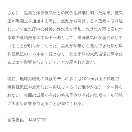
さらに、黒潮と爆弾低気圧との関係を詳細に調べた結果、低気
圧が黒潮上を通過する際に、黒潮から蒸発する水蒸気を取り込
むことで低気圧中心付近の降水量が増加。水蒸気が雨に変化す
る際の凝結熱をエネルギー源として、爆弾低気圧が急発達して
いることが明らかになった。黒潮が熱帯から運んできた熱が爆
弾低気圧のエネルギー源となり、北太平洋の大気循環と降水分
布にまで影響を与えていることが示された形だ。
現在、地球温暖化の気候モデルの多くは100km以上の精度で、
爆弾低気圧や黒潮などを再現できるほど細やかなデータを得ら
れない。今回の成果が今後の将来予測や今後の気候モデル開発
に大きな影響を与えることが期待される。
画像提供：JAMSTEC