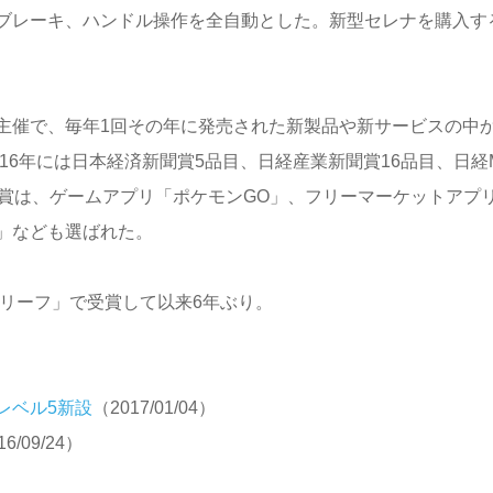
ブレーキ、ハンドル操作を全自動とした。新型セレナを購入す
主催で、毎年1回その年に発売された新製品や新サービスの中
16年には日本経済新聞賞5品目、日経産業新聞賞16品目、日経
秀賞は、ゲームアプリ「ポケモンGO」、フリーマーケットアプ
」なども選ばれた。
「リーフ」で受賞して以来6年ぶり。
レベル5新設
（2017/01/04）
16/09/24）