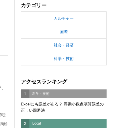
カテゴリー
カルチャー
国際
社会・経済
科学・技術
アクセスランキング
が、
1
科学・技術
Excelにも誤差がある？ 浮動小数点演算誤差の
正しい回避法
運転
2
Local
距離