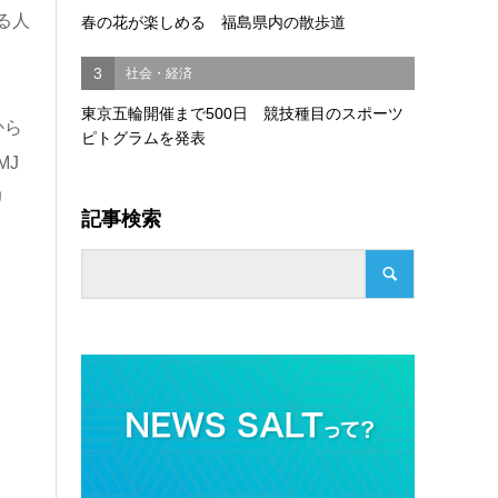
る人
春の花が楽しめる 福島県内の散歩道
3
社会・経済
東京五輪開催まで500日 競技種目のスポーツ
から
ピトグラムを発表
MJ
リ
記事検索