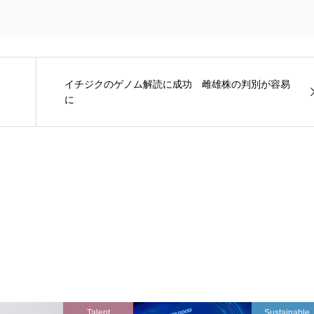
イチジクのゲノム解読に成功 雌雄株の判別が容易
に
Talent
Sustainable