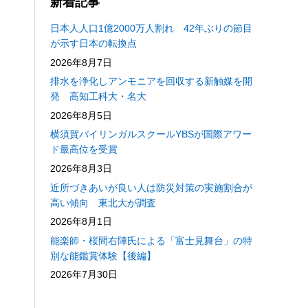
新着記事
日本人人口1億2000万人割れ 42年ぶりの節目
が示す日本の転換点
2026年8月7日
排水を浄化しアンモニアを回収する新触媒を開
発 高知工科大・名大
2026年8月5日
横須賀バイリンガルスクールYBSが国際アワー
ド最高位を受賞
2026年8月3日
近所づきあいが良い人は防災対策の実施割合が
高い傾向 東北大が調査
2026年8月1日
能楽師・桜間右陣氏による「富士見舞台」の特
別な能鑑賞体験【後編】
2026年7月30日