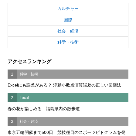
カルチャー
国際
社会・経済
科学・技術
アクセスランキング
1
科学・技術
Excelにも誤差がある？ 浮動小数点演算誤差の正しい回避法
2
Local
春の花が楽しめる 福島県内の散歩道
3
社会・経済
東京五輪開催まで500日 競技種目のスポーツピトグラムを発