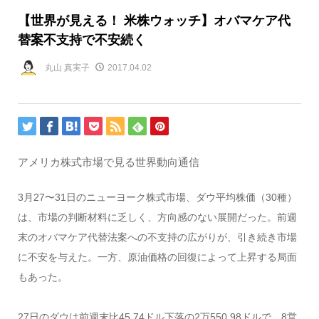
【世界が見える！ 米株ウォッチ】オバマケア代
替案不支持で不安続く
丸山 真実子
2017.04.02
アメリカ株式市場で見る世界動向通信
3月27〜31日のニューヨーク株式市場、ダウ平均株価（30種）
は、市場の判断材料に乏しく、方向感のない展開だった。前週
末のオバマケア代替法案への不支持の広がりが、引き続き市場
に不安を与えた。一方、原油価格の回復によって上昇する局面
もあった。
27日のダウは前週末比45.74ドル下落の2万550.98ドルで、8営