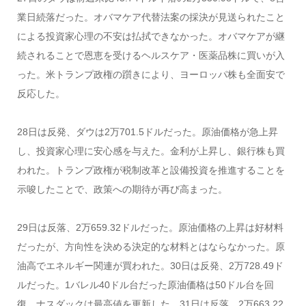
業日続落だった。オバマケア代替法案の採決が見送られたこと
による投資家心理の不安は払拭できなかった。オバマケアが継
続されることで恩恵を受けるヘルスケア・医薬品株に買いが入
った。米トランプ政権の躓きにより、ヨーロッパ株も全面安で
反応した。
28日は反発、ダウは2万701.5ドルだった。原油価格が急上昇
し、投資家心理に安心感を与えた。金利が上昇し、銀行株も買
われた。トランプ政権が税制改革と設備投資を推進することを
示唆したことで、政策への期待が再び高まった。
29日は反落、2万659.32ドルだった。原油価格の上昇は好材料
だったが、方向性を決める決定的な材料とはならなかった。原
油高でエネルギー関連が買われた。30日は反発、2万728.49ド
ルだった。1バレル40ドル台だった原油価格は50ドル台を回
復。ナスダックは最高値を更新した。31日は反落、2万663.22