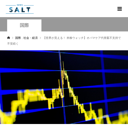
国際
国際
,
社会・経済
【世界が見える！ 米株ウォッチ】オバマケア代替案不支持で
不安続く