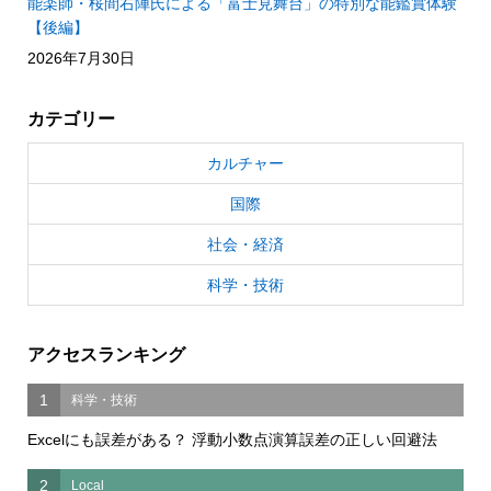
能楽師・桜間右陣氏による「富士見舞台」の特別な能鑑賞体験
【後編】
2026年7月30日
カテゴリー
カルチャー
国際
社会・経済
科学・技術
アクセスランキング
1
科学・技術
Excelにも誤差がある？ 浮動小数点演算誤差の正しい回避法
2
Local