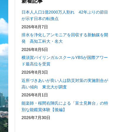
新着記事
日本人人口1億2000万人割れ 42年ぶりの節目
が示す日本の転換点
2026年8月7日
排水を浄化しアンモニアを回収する新触媒を開
発 高知工科大・名大
2026年8月5日
横須賀バイリンガルスクールYBSが国際アワー
ド最高位を受賞
2026年8月3日
近所づきあいが良い人は防災対策の実施割合が
高い傾向 東北大が調査
2026年8月1日
能楽師・桜間右陣氏による「富士見舞台」の特
別な能鑑賞体験【後編】
2026年7月30日