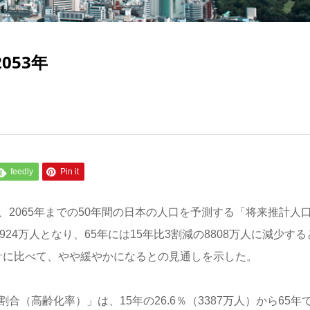
053年
feedly
Pin it
、2065年までの50年間の日本の人口を予測する「将来推計人
24万人となり、65年には15年比3割減の8808万人に減少する
計に比べて、やや緩やかになるとの見通しを示した。
（高齢化率）」は、15年の26.6％（3387万人）から65年