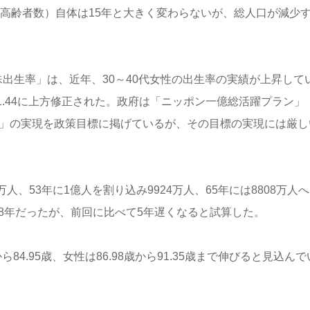
人口（高齢者数）自体は15年と大きく変わらないが、総人口が減少
出生率」は、近年、30～40代女性の出生率の実績が上昇して
1.44に上方修正された。政府は「ニッポン一億総活躍プラン」
.8」の実現を政策目標に掲げているが、その目標の実現には厳し
人、53年に1億人を割り込み9924万人、65年には8808万人
8年だったが、前回に比べて5年遅くなると試算した。
84.95歳、女性は86.98歳から91.35歳まで伸びると見込んで