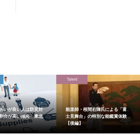
Talent
あいが良い人は防災対
能楽師・桜間右陣氏による「富
割合が高い傾向 東北
士見舞台」の特別な能鑑賞体験
【後編】