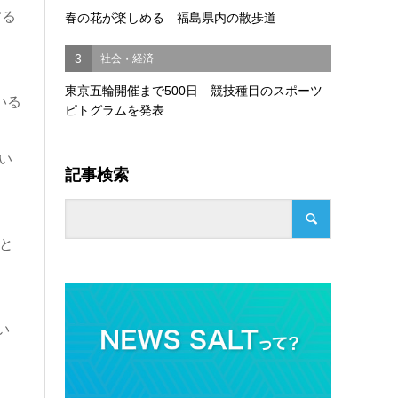
する
春の花が楽しめる 福島県内の散歩道
3
社会・経済
東京五輪開催まで500日 競技種目のスポーツ
いる
ピトグラムを発表
い
記事検索
へと
い