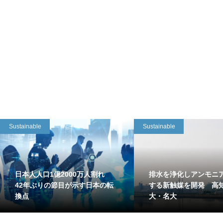
Sustainable
Sustainable
日本人人口1億2000万人割れ
排水を浄化しアンモニ
42年ぶりの節目が示す日本の転
する新触媒を開発 高
換点
大・名大