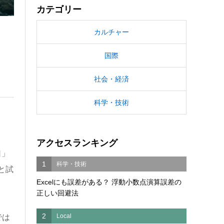
カテゴリー
カルチャー
国際
社会・経済
科学・技術
アクセスランキング
口」
1
科学・技術
と試
Excelにも誤差がある？ 浮動小数点演算誤差の
正しい回避法
2
Local
では