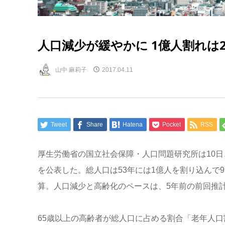
人口減少が緩やかに 1億人割れは2
山中 麻莉子
2017.04.11
Tweet
Share
Hatena
Pocket
RSS
厚生労働省の国立社会保障・人口問題研究所は10日
を公表した。総人口は53年には1億人を割り込んで99
算。人口減少と高齢化のペースは、5年前の前回推
65歳以上の高齢者が総人口に占める割合「老年人口割合