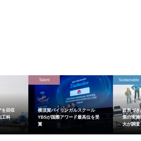
Talent
Sustainable
アを回収
横須賀バイリンガルスクール
近所づき
知工科
YBSが国際アワード最高位を受
策の実施
賞
大が調査