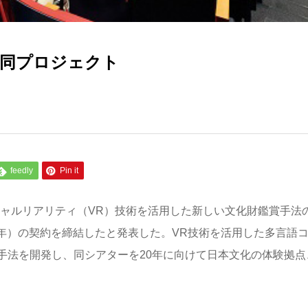
共同プロジェクト
feedly
Pin it
チャルリアリティ（VR）技術を活用した新しい文化財鑑賞手法
21年）の契約を締結したと発表した。VR技術を活用した多言語
手法を開発し、同シアターを20年に向けて日本文化の体験拠点