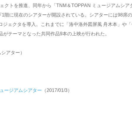
ェクトを推進、同年から「TNM＆TOPPAN ミュージアムシア
下1階に現在のシアターが開設されている。シアターには98席
プロジェクタを導入。これまでに「洛中洛外図屏風 舟木本」や「
品がテーマとなった共同作品9本の上映が行われた。
ムシアター）
 ミュージアムシアター
（2017/01/3）