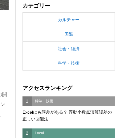
カテゴリー
カルチャー
国際
社会・経済
科学・技術
アクセスランキング
の開
1
科学・技術
コン
Excelにも誤差がある？ 浮動小数点演算誤差の
、
正しい回避法
2
Local