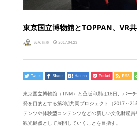
東京国立博物館とTOPPAN、VR
宮永 龍樹
2017.04.23
Tweet
Share
Hatena
Pocket
RSS
東京国立博物館（TNM）と凸版印刷は18日、バー
発を目的とする第3期共同プロジェクト（2017～
テンツや体験型コンテンツなどの新しい文化財鑑賞
観光拠点として展開していくことを目指す。