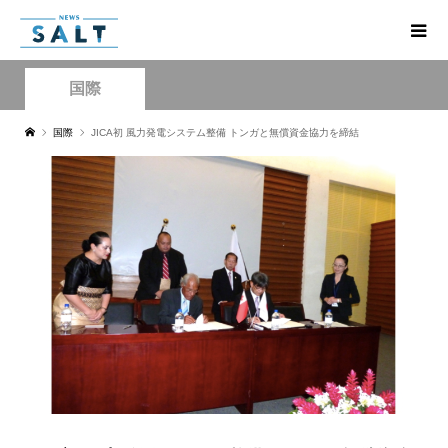
国際
国際
JICA初 風力発電システム整備 トンガと無償資金協力を締結