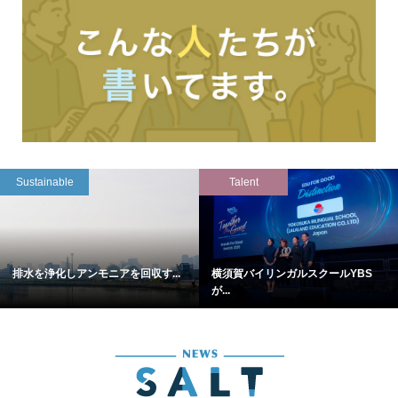
Sustainable
Talent
排水を浄化しアンモニアを回収す...
横須賀バイリンガルスクールYBS
が...