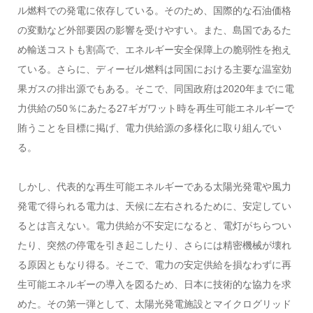
ル燃料での発電に依存している。そのため、国際的な石油価格
の変動など外部要因の影響を受けやすい。また、島国であるた
め輸送コストも割高で、エネルギー安全保障上の脆弱性を抱え
ている。さらに、ディーゼル燃料は同国における主要な温室効
果ガスの排出源でもある。そこで、同国政府は2020年までに電
力供給の50％にあたる27ギガワット時を再生可能エネルギーで
賄うことを目標に掲げ、電力供給源の多様化に取り組んでい
る。
しかし、代表的な再生可能エネルギーである太陽光発電や風力
発電で得られる電力は、天候に左右されるために、安定してい
るとは言えない。電力供給が不安定になると、電灯がちらつい
たり、突然の停電を引き起こしたり、さらには精密機械が壊れ
る原因ともなり得る。そこで、電力の安定供給を損なわずに再
生可能エネルギーの導入を図るため、日本に技術的な協力を求
めた。その第一弾として、太陽光発電施設とマイクログリッド