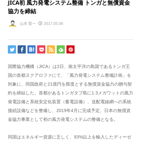
JICA初 風力発電システム整備 トンガと無償資金
協力を締結
山本 賢一
2017.05.06
国際協力機構（JICA）は2日、南太平洋の島国であるトンガ王
国の首都ヌクアロファにて、「風力発電システム整備計画」を
対象に、同国政府と21億円を限度とする無償資金協力の贈与契
約を締結した。首都があるトンガタプ島に1.3メガワットの風力
発電設備と系統安定化装置（蓄電設備）、送配電線網への系統
接続設備などを整備し、2019年4月に完成予定。日本の無償資
金協力事業として初の風力発電システムの整備となる。
同国はエネルギー資源に乏しく、93%以上を輸入したディーゼ