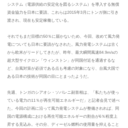
システム（電源供給の安定化を図るシステム）を導入する無償
資金協力を日本に要請。これらは2015年3月にトンガ側に引き
渡され、現在も安定稼働している。
それでもまだ目標の50％に届かないため、今回、改めて風力発
電についても日本に要請がなされた。風力発電システムは古く
から欧米がリードしてきたが、昨年、最大瞬間風速84.9m/sの
超大型サイクロン「ウィンストン」が同国付近を通過するな
ど、台風対策が必須である点も考慮の対象になり、台風大国で
ある日本の技術が同国の目にとまったようだ。
先週、トンガのシアオシ・ソバレニ副首相は、「私たちが使っ
ている電力の11％が再生可能エネルギーだ」と記者会見で述べ
た。今回の計画に沿って風力発電システムが整備されれば、同
国の電源構成における再生可能エネルギーの割合が6％程度上
昇する見込み。その分、ディーゼル燃料の使用量を抑えること