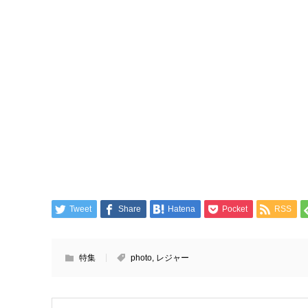
Tweet
Share
Hatena
Pocket
RSS
特集
photo
,
レジャー