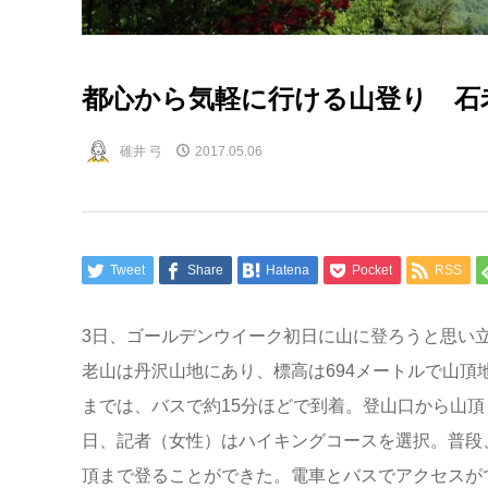
都心から気軽に行ける山登り 石
碓井 弓
2017.05.06
Tweet
Share
Hatena
Pocket
RSS
3日、ゴールデンウイーク初日に山に登ろうと思い
老山は丹沢山地にあり、標高は694メートルで山頂
までは、バスで約15分ほどで到着。登山口から山
日、記者（女性）はハイキングコースを選択。普段
頂まで登ることができた。電車とバスでアクセスが