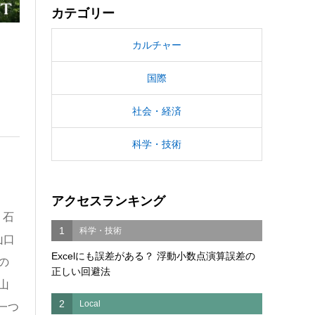
カテゴリー
カルチャー
国際
社会・経済
科学・技術
アクセスランキング
。石
1
科学・技術
山口
Excelにも誤差がある？ 浮動小数点演算誤差の
の
正しい回避法
山
2
Local
一つ