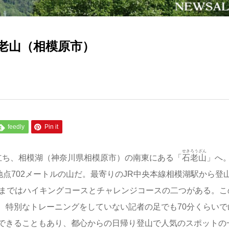
老山（相模原市）
feedly
Pin it
せきろうざん
立ち、相模湖（神奈川県相模原市）の南東にある「
石老山
」へ
地点702メートルの山だ。最寄りのJR中央本線相模湖駅から登
頂まではハイキングコースとチャレンジコースの二つがある。こ
、特別なトレーニングをしていない記者の足でも70分くらいで
できることもあり、都心からの日帰り登山で人気のスポットの