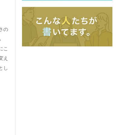
さの
も
にこ
変え
とし