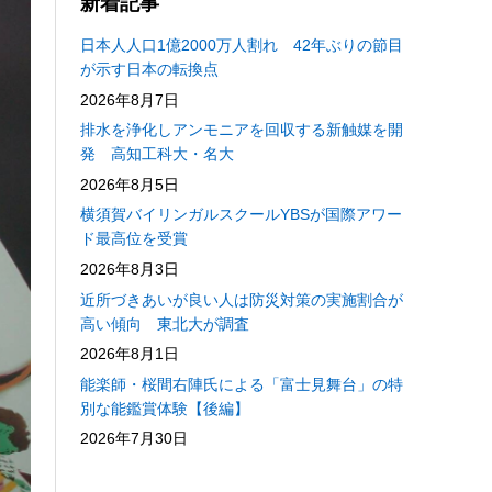
新着記事
日本人人口1億2000万人割れ 42年ぶりの節目
が示す日本の転換点
2026年8月7日
排水を浄化しアンモニアを回収する新触媒を開
発 高知工科大・名大
2026年8月5日
横須賀バイリンガルスクールYBSが国際アワー
ド最高位を受賞
2026年8月3日
近所づきあいが良い人は防災対策の実施割合が
高い傾向 東北大が調査
2026年8月1日
能楽師・桜間右陣氏による「富士見舞台」の特
別な能鑑賞体験【後編】
2026年7月30日