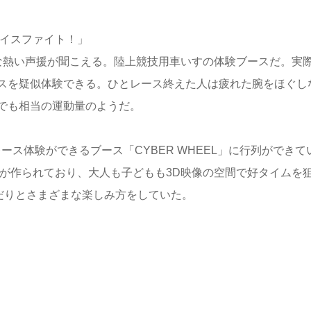
ナイスファイト！」
な熱い声援が聞こえる。陸上競技用車いすの体験ブースだ。実
スを疑似体験できる。ひとレース終えた人は疲れた腕をほぐし
でも相当の運動量のようだ。
ス体験ができるブース「CYBER WHEEL」に行列ができて
像が作られており、大人も子どもも3D映像の空間で好タイムを
だりとさまざまな楽しみ方をしていた。