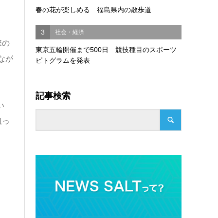
春の花が楽しめる 福島県内の散歩道
3
社会・経済
際の
東京五輪開催まで500日 競技種目のスポーツ
なが
ピトグラムを発表
記事検索
い
狙っ