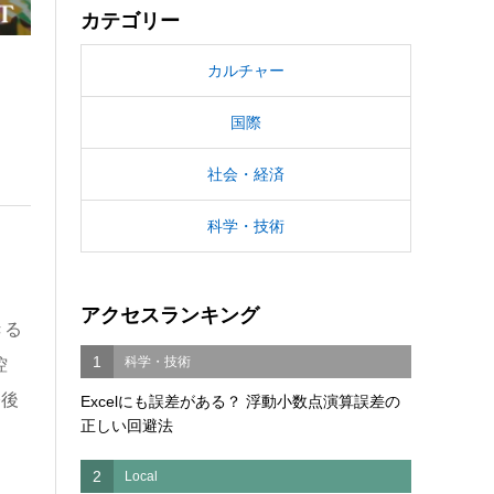
カテゴリー
カルチャー
国際
社会・経済
科学・技術
アクセスランキング
きる
1
科学・技術
控
今後
Excelにも誤差がある？ 浮動小数点演算誤差の
正しい回避法
2
Local