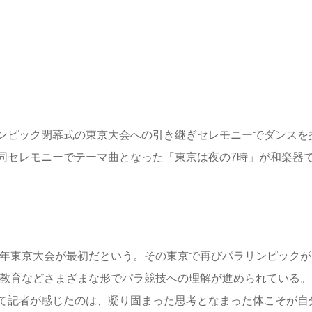
ンピック閉幕式の東京大会への引き継ぎセレモニーでダンスを
同セレモニーでテーマ曲となった「東京は夜の7時」が和楽器
4年東京大会が最初だという。その東京で再びパラリンピックが
校教育などさまざまな形でパラ競技への理解が進められている。
て記者が感じたのは、凝り固まった思考となまった体こそが自