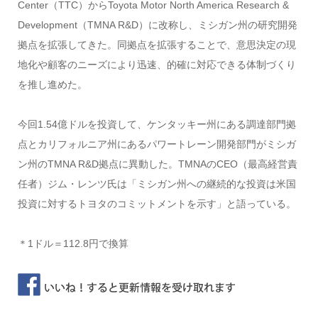
Center（TTC）からToyota Motor North America Research &
Development（TMNA R&D）に改称し、ミシガン州の研究開発
拠点を拡張してきた。同拠点を拡張することで、意思決定の現
地化や顧客のニーズにより迅速、的確に対応できる体制づくり
を推し進めた。
今回1.54億ドルを投資して、ケンタッキー州にある調達部門拠
点とカリフォルニア州にあるパワートレーン開発部門がミシガ
ン州のTMNA R&D拠点に異動した。TMNAのCEO（最高経営責
任者）ジム・レンツ氏は「ミシガン州への継続的な投資は米国
投資に対するトヨタのコミットメントを示す」と語っている。
＊1ドル＝112.8円で換算