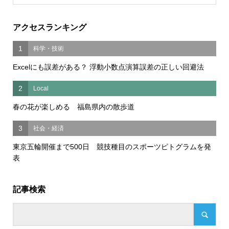
アクセスランキング
1
科学・技術
Excelにも誤差がある？ 浮動小数点演算誤差の正しい回避法
2
Local
春の花が楽しめる 福島県内の散歩道
3
社会・経済
東京五輪開催まで500日 競技種目のスポーツピトグラムを発
表
記事検索