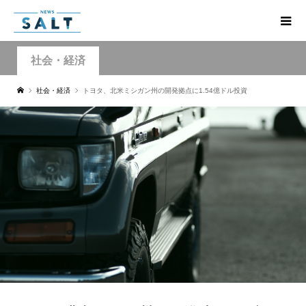
社会・経済
社会・経済
トヨタ、北米ミシガン州の開発拠点に1.54億ドル投資