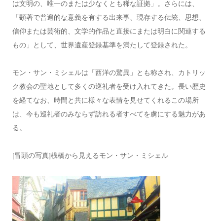
は文明の、唯一のまたは少なくとも稀な証拠」。さらには、
「顕著で普遍的な意義を有する出来事、現存する伝統、思想、
信仰または芸術的、文学的作品と直接にまたは明白に関連する
もの」として、世界遺産登録基準を満たして登録された。
モン・サン・ミシェルは「西洋の驚異」とも称され、カトリッ
ク教会の聖地として多くの巡礼者を受け入れてきた。長い歴史
を経てなお、時間と共に様々な表情を見せてくれるこの場所
は、今も巡礼者のみならず訪れる者すべてを虜にする魅力があ
る。
[冒頭の写真]桟橋から見えるモン・サン・ミシェル