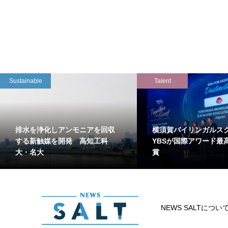
Sustainable
Talent
排水を浄化しアンモニアを回収
横須賀バイリンガルス
する新触媒を開発 高知工科
YBSが国際アワード最
大・名大
賞
NEWS SALTについ