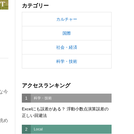
カテゴリー
カルチャー
国際
社会・経済
科学・技術
アクセスランキング
な今
1
科学・技術
Excelにも誤差がある？ 浮動小数点演算誤差の
正しい回避法
眺め
2
Local