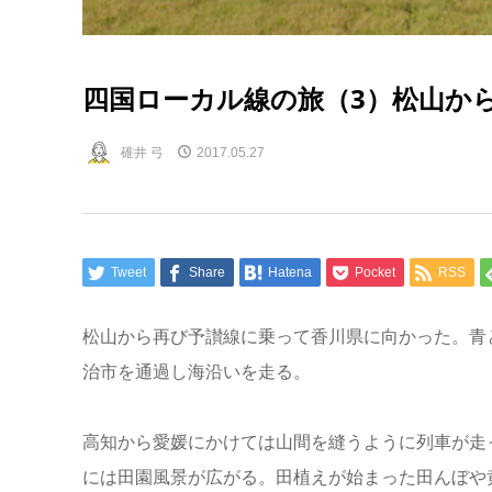
四国ローカル線の旅（3）松山か
碓井 弓
2017.05.27
Tweet
Share
Hatena
Pocket
RSS
松山から再び予讃線に乗って香川県に向かった。青
治市を通過し海沿いを走る。
高知から愛媛にかけては山間を縫うように列車が走
には田園風景が広がる。田植えが始まった田んぼや