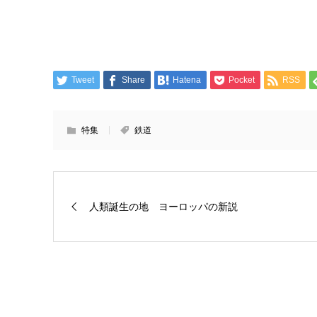
Tweet
Share
Hatena
Pocket
RSS
特集
鉄道
人類誕生の地 ヨーロッパの新説