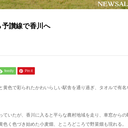
ら予讃線で香川へ
feedly
Pin it
と黄色で彩られたかわいらしい駅舎を通り過ぎ、タオルで有名
っていたが、香川に入ると平らな農村地域を走り、車窓からの
黄色く色づき始めた小麦畑、ところどころで野菜畑も現れる。