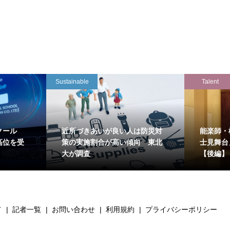
Sustainable
Talent
クール
近所づきあいが良い人は防災対
能楽師・
高位を受
策の実施割合が高い傾向 東北
士見舞台
大が調査
【後編】
て
記者一覧
お問い合わせ
利用規約
プライバシーポリシー