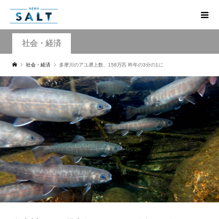
社会・経済
社会・経済
多摩川のアユ遡上数、158万匹 昨年の3分の1に