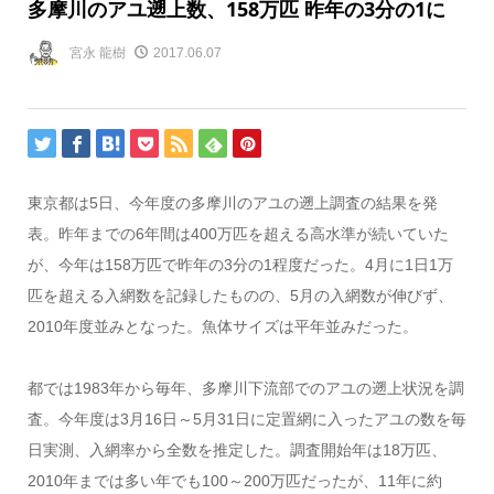
多摩川のアユ遡上数、158万匹 昨年の3分の1に
宮永 龍樹
2017.06.07
東京都は5日、今年度の多摩川のアユの遡上調査の結果を発
表。昨年までの6年間は400万匹を超える高水準が続いていた
が、今年は158万匹で昨年の3分の1程度だった。4月に1日1万
匹を超える入網数を記録したものの、5月の入網数が伸びず、
2010年度並みとなった。魚体サイズは平年並みだった。
都では1983年から毎年、多摩川下流部でのアユの遡上状況を調
査。今年度は3月16日～5月31日に定置網に入ったアユの数を毎
日実測、入網率から全数を推定した。調査開始年は18万匹、
2010年までは多い年でも100～200万匹だったが、11年に約