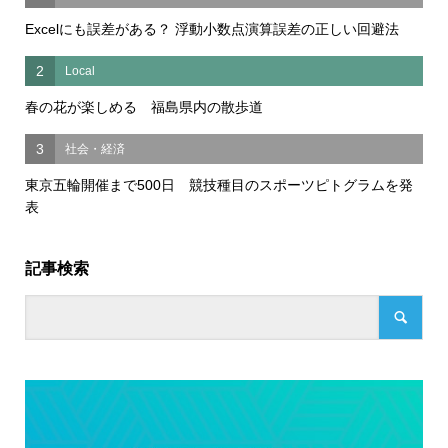
Excelにも誤差がある？ 浮動小数点演算誤差の正しい回避法
2
Local
春の花が楽しめる 福島県内の散歩道
3
社会・経済
東京五輪開催まで500日 競技種目のスポーツピトグラムを発
表
記事検索