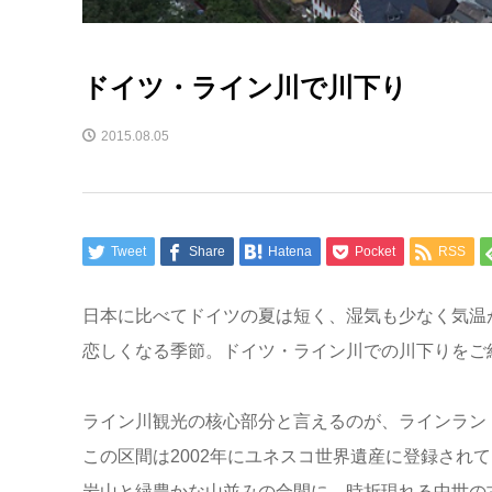
ドイツ・ライン川で川下り
2015.08.05
Tweet
Share
Hatena
Pocket
RSS
日本に比べてドイツの夏は短く、湿気も少なく気温
恋しくなる季節。ドイツ・ライン川での川下りをご
ライン川観光の核心部分と言えるのが、ラインラント
この区間は2002年にユネスコ世界遺産に登録され
岩山と緑豊かな山並みの合間に、時折現れる中世の