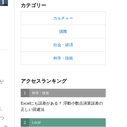
カテゴリー
カルチャー
国際
社会・経済
科学・技術
アクセスランキング
が
1
科学・技術
Excelにも誤差がある？ 浮動小数点演算誤差の
間。
正しい回避法
つ
2
Local
、そ