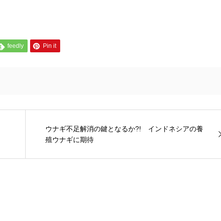
feedly
Pin it
ウナギ不足解消の鍵となるか?! インドネシアの養
殖ウナギに期待