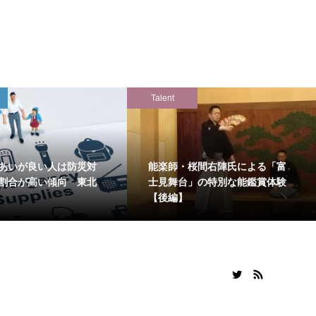
Talent
あいが良い人は防災対
能楽師・桜間右陣氏による「富
割合が高い傾向 東北
士見舞台」の特別な能鑑賞体験
【後編】