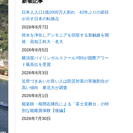
新着記事
日本人人口1億2000万人割れ 42年ぶりの節目
が示す日本の転換点
2026年8月7日
排水を浄化しアンモニアを回収する新触媒を開
発 高知工科大・名大
2026年8月5日
横須賀バイリンガルスクールYBSが国際アワー
ド最高位を受賞
2026年8月3日
近所づきあいが良い人は防災対策の実施割合が
高い傾向 東北大が調査
2026年8月1日
能楽師・桜間右陣氏による「富士見舞台」の特
別な能鑑賞体験【後編】
2026年7月30日