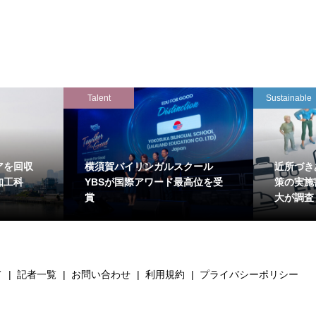
Talent
Sustainable
アを回収
横須賀バイリンガルスクール
近所づき
知工科
YBSが国際アワード最高位を受
策の実施
賞
大が調査
て
記者一覧
お問い合わせ
利用規約
プライバシーポリシー