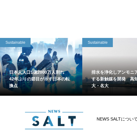
Sustainable
Sustainable
日本人人口1億2000万人割れ
排水を浄化しアンモニ
42年ぶりの節目が示す日本の転
する新触媒を開発 高
換点
大・名大
NEWS SALTについ