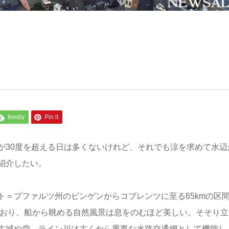
feedly
Pin it
が30度を超える日は多くないけれど、それでも涼を求めて水辺
紹介したい。
＝プファルツ州のビンゲンからコブレンツに至る65kmの区
ており、船から眺める自然風景は息をのむほど美しい。そそり立
古城や砦。ライン川は古くから重要な水路交通網として機能し