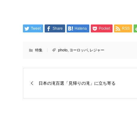
Tweet
Share
Hatena
Pocket
RSS
特集
photo
,
ヨーロッパ
,
レジャー
日本の滝百選「見帰りの滝」に立ち寄る