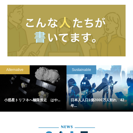
Alternative
Sustainable
小惑星トリフネへ極限接近 はや...
日本人人口1億2000万人割れ 42
年...