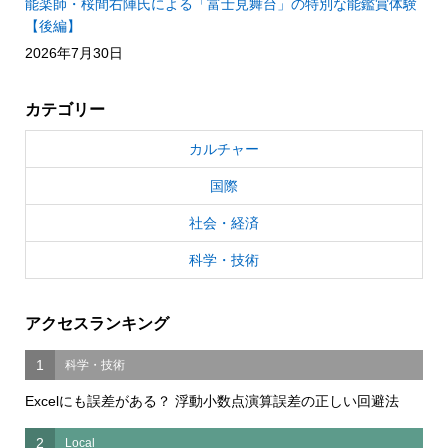
能楽師・桜間右陣氏による「富士見舞台」の特別な能鑑賞体験
【後編】
2026年7月30日
カテゴリー
カルチャー
国際
社会・経済
科学・技術
アクセスランキング
1
科学・技術
Excelにも誤差がある？ 浮動小数点演算誤差の正しい回避法
2
Local