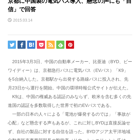
京都に中国製の電気バス導入、懸念の声にも「自
信」で回答
2015.03.14
2015年3月3日、中国の自動車メーカー、比亜迪（BYD、ビー
ワイディー）は、京都急行バスに電気バス（EVバス）「K9」
を5台納入した。京都駅から出発する路線バスに投入され、先
月23日から運行を開始。中国の環球時報公式サイトが伝えた。
K9は、中国の権威ある認証のみならず、欧米を含む多くの先
進国の認証を多数取得した世界で初のEVバスである。
一部の日本の人々による「電池が爆発するのでは」「事故が
心配」など懸念する声もあるが、これに対しBYDは直接反論せ
ず、自社の製品に対する自信を語った。BYDアジア太平洋地域