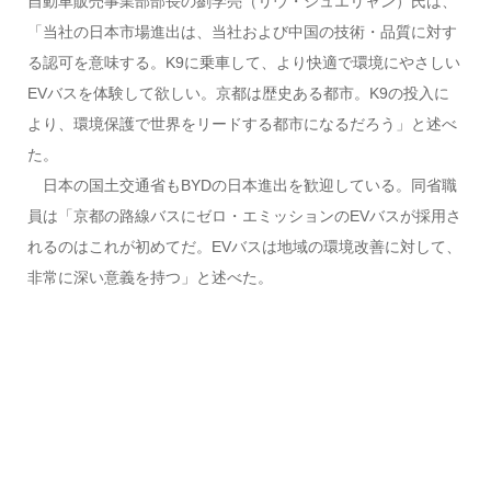
自動車販売事業部部長の劉学亮（リウ・シュエリャン）氏は、
「当社の日本市場進出は、当社および中国の技術・品質に対す
る認可を意味する。K9に乗車して、より快適で環境にやさしい
EVバスを体験して欲しい。京都は歴史ある都市。K9の投入に
より、環境保護で世界をリードする都市になるだろう」と述べ
た。
日本の国土交通省もBYDの日本進出を歓迎している。同省職
員は「京都の路線バスにゼロ・エミッションのEVバスが採用さ
れるのはこれが初めてだ。EVバスは地域の環境改善に対して、
非常に深い意義を持つ」と述べた。