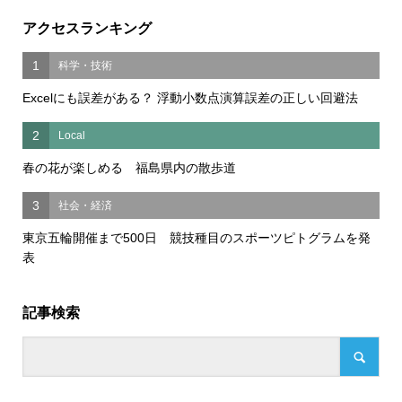
アクセスランキング
1
科学・技術
Excelにも誤差がある？ 浮動小数点演算誤差の正しい回避法
2
Local
春の花が楽しめる 福島県内の散歩道
3
社会・経済
東京五輪開催まで500日 競技種目のスポーツピトグラムを発
表
記事検索