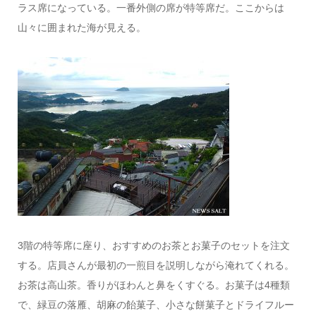
ラス席になっている。一番外側の席が特等席だ。ここからは
山々に囲まれた海が見える。
3階の特等席に座り、おすすめのお茶とお菓子のセットを注文
する。店員さんが最初の一煎目を説明しながら淹れてくれる。
お茶は高山茶。香りがほわんと鼻をくすぐる。お菓子は4種類
で、緑豆の落雁、胡麻の飴菓子、小さな餅菓子とドライフルー