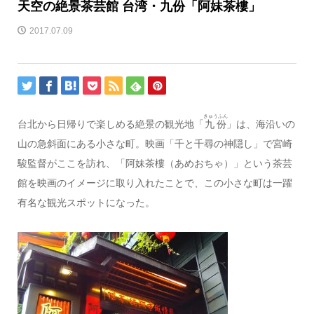
天空の絶景茶芸館 台湾・九份「阿妹茶樓」
2017.07.09
きゅうふん
台北から日帰りで楽しめる絶景の観光地「
九份
」は、海沿いの
山の急斜面にある小さな町。映画「千と千尋の神隠し」で宮崎
駿監督がここを訪れ、「阿妹茶樓（あめおちゃ）」という茶芸
館を映画のイメージに取り入れたことで、この小さな町は一躍
有名な観光スポットになった。