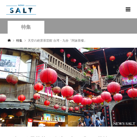
特集
特集
天空の絶景茶芸館 台湾・九份「阿妹茶樓」