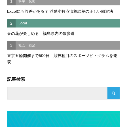
1
科学・技術
Excelにも誤差がある？ 浮動小数点演算誤差の正しい回避法
2
Local
春の花が楽しめる 福島県内の散歩道
3
社会・経済
東京五輪開催まで500日 競技種目のスポーツピトグラムを発
表
記事検索