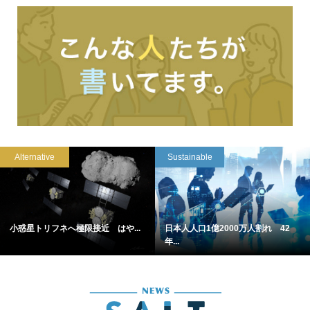
Alternative
Sustainable
小惑星トリフネへ極限接近 はや...
日本人人口1億2000万人割れ 42
年...