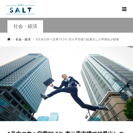
社会・経済
社会・経済
6月末の内々定率73.3％ 売り手市場で結果出しの早期化が顕著